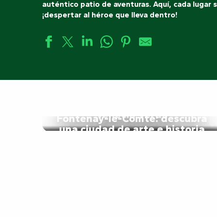
auténtico patio de aventuras. Aquí, cada lugar 
¡despertar al héroe que lleva dentro!
Marais Poitevin: explore la
Venecia Verde
Fontenay-le-Comte: descubra
una ciudad de arte e historia