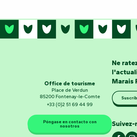
Ne ratez
l'actua
Marais 
Office de tourisme
Place de Verdun
85200 Fontenay-le-Comte
Suscríb
+33 (0)2 51 69 44 99
Póngase en contacto con
Suivez-
nosotros