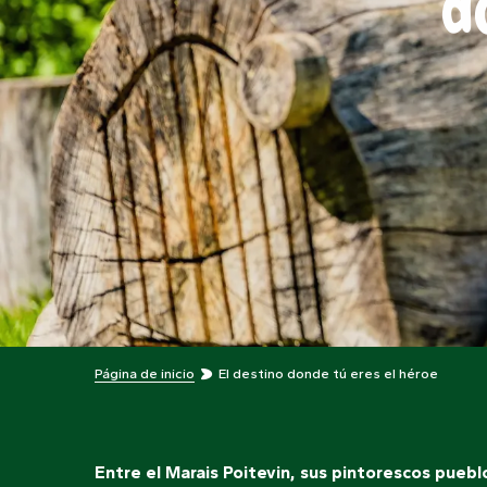
d
Página de inicio
El destino donde tú eres el héroe
Entre el Marais Poitevin, sus pintorescos puebl