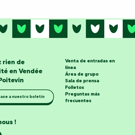
 rien de
Venta de entradas en
línea
lité en Vendée
Área de grupo
Poitevin
Sala de prensa
Folletos
Preguntas más
ase a nuestro boletín
frecuentes
nous !