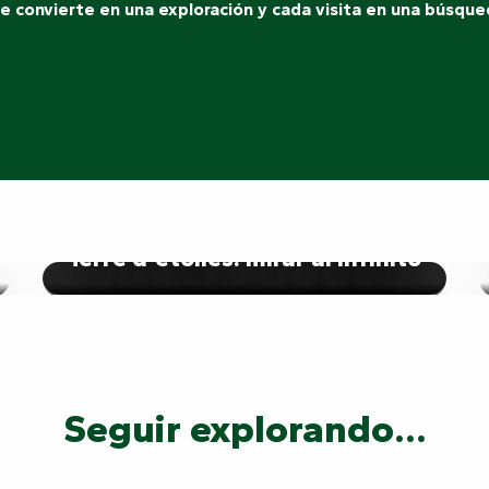
se convierte en una exploración y cada visita en una búsqu
Terre d'étoiles: mirar al infinito
Seguir explorando...
Tus aventuras: despierta al héroe que lle
dent