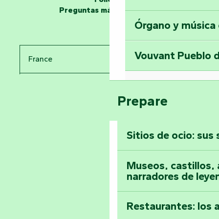
en la Torre del Se
Preguntas más frecuentes
Órgano y música
Viaje en el tiemp
Vouvant Pueblo d
France
Visitar la abadía 
Pays de la Loire
Suba a lo alto de 
Prepare
Vendée
Sitios de ocio: sus
Toda la agenda
Museos, castillos, a
narradores de leye
Restaurantes: los 