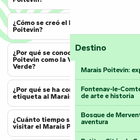
¿Cómo se creó el Marais
Poitevin?
Destino
¿Por qué se conoce al Marais
Poitevin como la Venecia
Verde?
Marais Poitevin: ex
Fontenay-le-Comte
¿Por qué se ha concedido la
de arte e historia
etiqueta al Marais Poitevin?
Bosque de Mervent-
¿Cuánto tiempo se tarda en
aventura
visitar el Marais Poitevin?