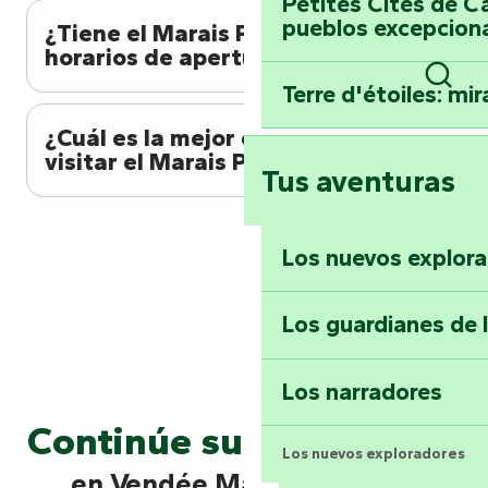
Petites Cités de C
pueblos excepcion
¿Tiene el Marais Poitevin
horarios de apertura?
Terre d'étoiles: mira
Busc
¿Cuál es la mejor época para
visitar el Marais Poitevin?
Tus aventuras
Los nuevos explor
Los guardianes de 
Los narradores
Continúe su exploración
Los nuevos exploradores
en Vendée Marais Poitevin