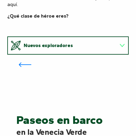
aquí.
¿Qué clase de héroe eres?
Nuevos exploradores
Llévese a casa un fragmento del
Marais Poitevin: Les Drôles de
tranches
Guardianes de la naturaleza
Nuevos
Guardianes
Cuentacuentos
exploradores
de
Cuentacuentos
la
naturaleza
Paseos en barco
en la Venecia Verde