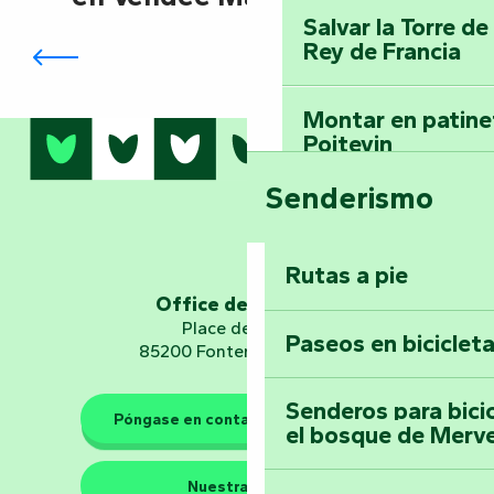
Fontenay-le-Comte: descubra una
Salvar la Torre d
ciudad de arte e historia
Rey de Francia
Montar en patinet
Poitevin
Senderismo
Domine los sender
montaña del bos
Vouvant
Rutas a pie
Office de tourisme
Embárquese en un 
Place de Verdun
Paseos en biciclet
Planetario
85200 Fontenay-le-Comte
Senderos para bici
Póngase en contacto con nosotros
el bosque de Merv
Los guardianes de la natura
Nuestras sedes