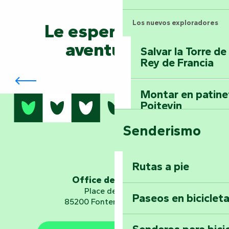
Los nuevos exploradores
Le esperan otras
aventuras...
Salvar la Torre d
Rey de Francia
Festival de Teatro de Terranova
Montar en patinet
Poitevin
Senderismo
Domine los sender
montaña del bos
Vouvant
Rutas a pie
Office de tourisme
Embárquese en un 
Place de Verdun
Paseos en biciclet
Planetario
85200 Fontenay-le-Comte