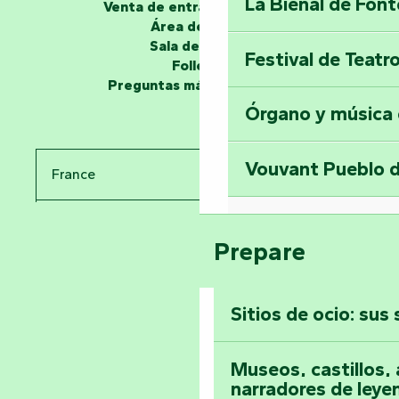
La Bienal de Fon
Venta de entradas en línea
Los narradores
Área de grupo
Sala de prensa
Festival de Teatr
Desvela los miste
Folletos
en la Torre del Se
Preguntas más frecuentes
Órgano y música
Viaje en el tiemp
Vouvant Pueblo d
France
Visitar la abadía 
Pays de la Loire
Suba a lo alto de 
Prepare
Vendée
Sitios de ocio: sus
Toda la agenda
Museos, castillos, a
narradores de leye