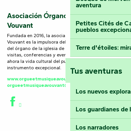
aventura
Asociación Órgano y Música de
Petites Cités de C
Vouvant
pueblos excepcion
Fundada en 2016, la asociación Orgue & Musique à
Vouvant es la impulsora del proyecto de construcción
Terre d'étoiles: mira
del órgano de la iglesia de Notre-Dame. Conciertos,
visitas, conferencias y eventos musicales puntúan
ahora la vida cultural del pueblo en torno a este
instrumento excepcional.
Tus aventuras
www.orgueetmusiqueavouvant.com
–
orgueetmusiqueavouvant@orange.fr
Los nuevos explor
Los guardianes de 
Los narradores