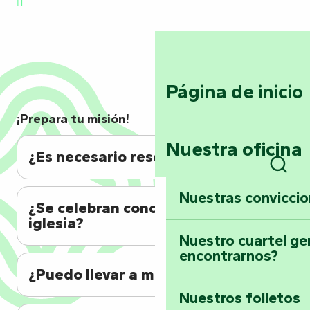
Página de inicio
¡Prepara tu misión!
Nuestra oficina
¿Es necesario reservar plaza?
Busc
Nuestras convicci
¿Se celebran conciertos en la
iglesia?
Nuestro cuartel ge
encontrarnos?
¿Puedo llevar a mi familia?
Nuestros folletos