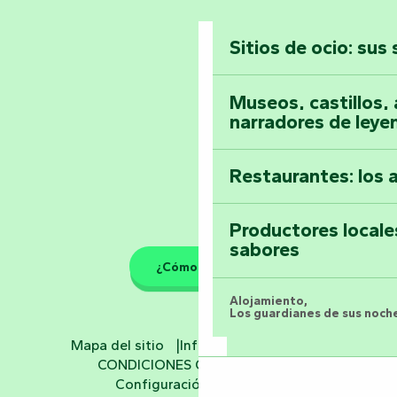
Vendée
Sitios de ocio: sus
Toda la agenda
Museos, castillos, a
narradores de leye
Restaurantes: los 
Productores locale
sabores
¿Cómo llegar?
Alojamiento,
Los guardianes de sus noche
Mapa del sitio
Información jurídica
Hoteles
CONDICIONES GENERALES
Configuración de cookies