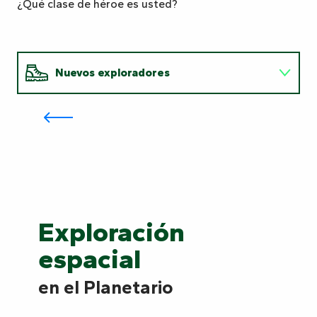
¿Qué clase de héroe es usted?
Nuevos exploradores
Embárquese en un viaje al
espacio en el Planetario
Guardianes de la naturaleza
Nuevos
Guardianes
Cuentacuentos
exploradores
de
Cuentacuentos
la
naturaleza
Exploración
espacial
en el Planetario