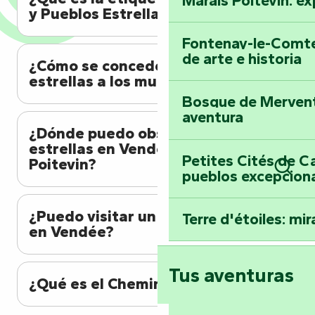
Marais Poitevin: ex
y Pueblos Estrella"?
Fontenay-le-Comte
de arte e historia
¿Cómo se conceden las
estrellas a los municipios?
Bosque de Mervent-
aventura
¿Dónde puedo observar las
estrellas en Vendée Marais
Petites Cités de C
Poitevin?
pueblos excepcion
Busc
¿Puedo visitar un planetario
Terre d'étoiles: mira
en Vendée?
Tus aventuras
¿Qué es el Chemin aux Étoiles?