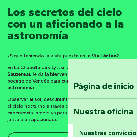
Los secretos del cielo
con un aficionado a la
astronomía
¿Sigue teniendo la vista puesta en la
Vía Láctea?
En La Chapelle-aux-Lys,
el
astrofotógrafo
Olivier
Sauzereau
le da la bienvenida a su observatorio en el
bocage de Vendée para
cursos y veladas de
Página de inicio
astronomía
.
Observar el sol, descubrir las constelaciones, explorar
el cielo nocturno a través de un telescopio… una
Nuestra oficina
experiencia inmersiva para aprender a leer el universo
junto a un apasionado.
Nuestras convicci