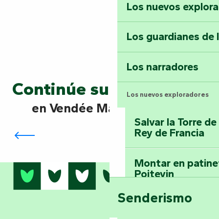
Los nuevos explor
Los guardianes de 
Los narradores
Continúe su exploración
Los nuevos exploradores
en Vendée Marais Poitevin
Marais Poitevin: explore la Venecia
Salvar la Torre d
Verde
Rey de Francia
Montar en patinet
Poitevin
Senderismo
Domine los sender
montaña del bos