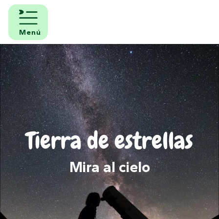
Aller
au
contenu
Menú
principal
Tierra de estrellas
Mira al cielo