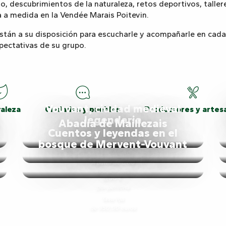
io, descubrimientos de la naturaleza, retos deportivos, talle
a a medida en la Vendée Marais Poitevin.
 están a su disposición para escucharle y acompañarle en cad
pectativas de su grupo.
Vouvant, ciudad medieval
aleza
Ciudades y pueblos
Productores y artes
legendaria
Abadía de Maillezais
Cuentos y leyendas en el
bosque de Mervent-Vouvant
A partir de 6,00
por persona
6,00 €
por persona
Tasa fija
de 350,00 euros