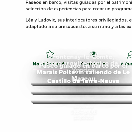
Paseos en barco, visitas guiadas por el patrimon
selección de experiencias para crear un program
Léa y Ludovic, sus interlocutores privilegiados,
adaptado a su presupuesto, a su ritmo y a las ex
Fontenay-le-Comte,
tesoro arquitectónico de la
No se lo pierda
Patrimonio
Natur
Paseo guiado en barco por el
Vendée
Marais Poitevin saliendo de Le
No
Mazeau
Castillo de Terre-Neuve
se
lo
Patrimonio
Naturaleza
Ciudades
Productores
Ocio
Todas
A partir de 6,00
pierda
por persona
A partir de 9,50
y
y
las
A partir de 8,50
por persona
por persona
pueblos
artesanos
actividades