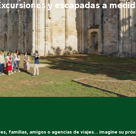
Excursiones y escapadas a medid
es, familias, amigos o agencias de viajes… imagine su pró