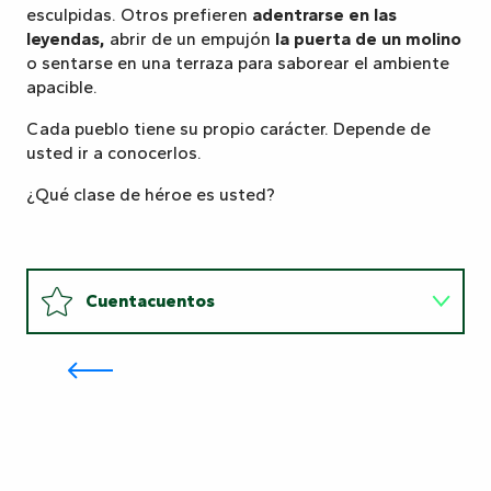
esculpidas. Otros prefieren
adentrarse en las
leyendas,
abrir de un empujón
la puerta de un molino
o sentarse en una terraza para saborear el ambiente
apacible.
Cada pueblo tiene su propio carácter. Depende de
usted ir a conocerlos.
¿Qué clase de héroe es usted?
Cuentacuentos
Conviértase en molinero por un
día: en la Maison de la Meunerie
se comparte la experiencia
Nuevos exploradores
Cuentacuentos
Nuevos
Guardianes
exploradores
de
Guardianes de la naturaleza
la
naturaleza