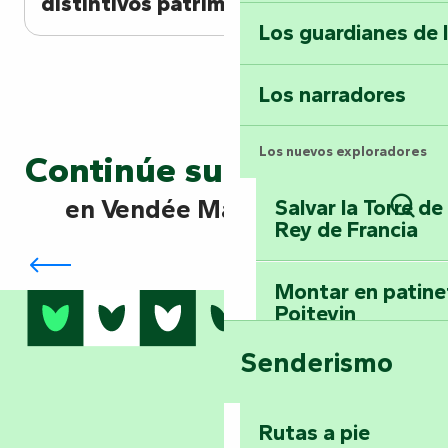
distintivos patrimoniales?
Los guardianes de 
Los narradores
Los nuevos exploradores
Continúe su exploración
en Vendée Marais Poitevin
Salvar la Torre d
Rey de Francia
Busc
Terre d'étoiles: mirar al infinito
Montar en patinet
Poitevin
Senderismo
Domine los sender
montaña del bos
Vouvant
Rutas a pie