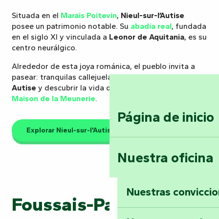
Situada en el
Marais Poitevin
,
Nieul-sur-l’Autise
posee un patrimonio notable. Su
abadía real
, fundada
en el siglo XI y vinculada a
Leonor de Aquitania
, es su
centro neurálgico.
Alrededor de esta joya románica, el pueblo invita a
pasear: tranquilas callejuelas, un paseo a
lo largo del
Autise
y descubrir la vida de un molinero en la
Maison de la Meunerie
.
Página de inicio
Explorar Nieul-sur-l'Autise
Nuestra oficina
Nuestras convicci
Foussais-Payré