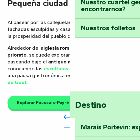
Nuestro cuartel ge
Pequeña ciudad renacentista
encontrarnos?
Al pasear por las callejuelas de
Foussais-Payré
, verá
Nuestros folletos
fachadas esculpidas y casas antiguas que atestiguan
la prosperidad del pueblo durante el
Renacimiento
.
Alrededor de la
iglesia románica
y del
antiguo
priorato
, se puede explorar el corazón del pueblo
paseando bajo el
antiguo mercado cubierto
,
conociendo las
esculturas monumentales
o haciendo
una pausa gastronómica en la
chocolatería Ateliers
du Goût
.
Destino
Explorar Foussais-Payré
Marais Poitevin: ex