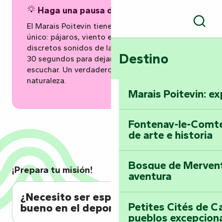
Haga una pausa durante el paseo
El Marais Poitevin tiene un paisaje sonoro
Busc
único: pájaros, viento en los fresnos y mil
discretos sonidos de la naturaleza. Tómese
Destino
30 segundos para dejar su scooter, respirar y
escuchar. Un verdadero interludio con la
naturaleza.
Marais Poitevin: ex
Fontenay-le-Comte
de arte e historia
Bosque de Mervent-
¡Prepara tu misión!
aventura
¿Necesito ser especialmente
Petites Cités de C
bueno en el deporte?
pueblos excepcion