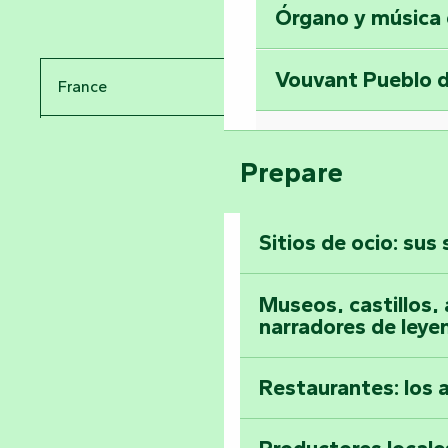
Órgano y música
Viaje en el tiemp
Vouvant Pueblo d
France
Visitar la abadía 
Pays de la Loire
Suba a lo alto de 
Prepare
Vendée
Sitios de ocio: sus
Toda la agenda
Museos, castillos, a
narradores de leye
Restaurantes: los 