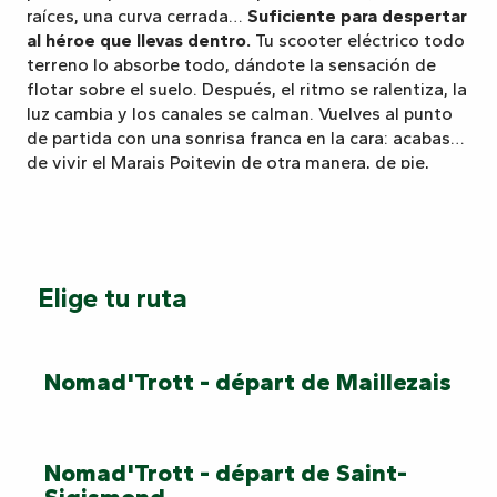
raíces, una curva cerrada…
Suficiente para despertar
al héroe que llevas dentro.
Tu scooter eléctrico todo
terreno lo absorbe todo, dándote la sensación de
flotar sobre el suelo. Después, el ritmo se ralentiza, la
luz cambia y los canales se calman. Vuelves al punto
de partida con una sonrisa franca en la cara: acabas
de vivir el Marais Poitevin de otra manera, de pie,
libre, llevado por una
naturaleza auténtica y
generosa.
Una aventura sencilla, bella y
orgullosamente realizada.
Elige tu ruta
Nomad'Trott - départ de Maillezais
Nomad'Trott - départ de Saint-