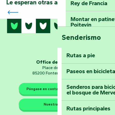
Le esperan otras aventuras…
Rey de Francia
Desafíe las leyes de la gravedad: vuele
en globo, avión, ultraligero o planeador
Montar en patinet
Poitevin
Senderismo
Domine los sender
montaña del bos
Vouvant
Rutas a pie
Office de tourisme
Embárquese en un 
Place de Verdun
Paseos en biciclet
Planetario
85200 Fontenay-le-Comte
Senderos para bici
Póngase en contacto con nosotros
el bosque de Merv
Los guardianes de la natura
Nuestras sedes
Rutas principales
Llévese a casa u
Poitevin: Les Drô