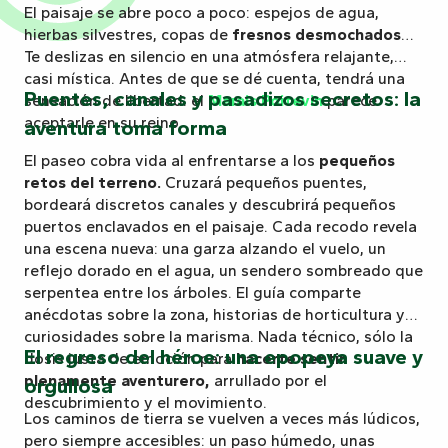
El paisaje se abre poco a poco: espejos de agua,
hierbas silvestres, copas de
fresnos desmochados
…
Te deslizas en silencio en una atmósfera relajante,
casi mística. Antes de que se dé cuenta, tendrá una
Puentes, canales y pasadizos secretos: la
sensación de libertad: el
Marais Poitevin
parece
aceptarle en su reino.
aventura toma forma
El paseo cobra vida al enfrentarse a los
pequeños
retos del terreno.
Cruzará pequeños puentes,
bordeará discretos canales y descubrirá pequeños
puertos enclavados en el paisaje. Cada recodo revela
una escena nueva: una garza alzando el vuelo, un
reflejo dorado en el agua, un sendero sombreado que
serpentea entre los árboles. El guía comparte
anécdotas sobre la zona, historias de horticultura y
curiosidades sobre la marisma. Nada técnico, sólo la
El regreso del héroe: una epopeya suave y
dosis justa de emoción para
hacerte sentir
plenamente aventurero,
arrullado por el
orgullosa
descubrimiento y el movimiento.
Los caminos de tierra se vuelven a veces más lúdicos,
pero siempre accesibles: un paso húmedo, unas