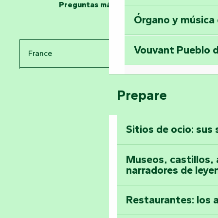
en la Torre del Se
Preguntas más frecuentes
Órgano y música
Viaje en el tiemp
Vouvant Pueblo d
France
Visitar la abadía 
Pays de la Loire
Suba a lo alto de 
Prepare
Vendée
Sitios de ocio: sus
Toda la agenda
Museos, castillos, a
narradores de leye
Restaurantes: los 