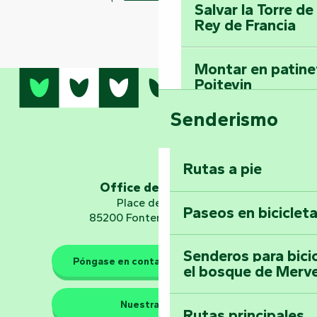
Salvar la Torre d
Rey de Francia
Montar en patinet
Poitevin
Senderismo
Domine los sender
montaña del bos
Vouvant
Rutas a pie
Office de tourisme
Embárquese en un 
Place de Verdun
Paseos en biciclet
Planetario
85200 Fontenay-le-Comte
Senderos para bici
Póngase en contacto con nosotros
el bosque de Merv
Los guardianes de la natura
Nuestras sedes
Rutas principales
Llévese a casa u