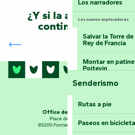
Los narradores
¿Y si la aventura
Los nuevos exploradores
continuara?
Salvar la Torre d
Órgano y música en Vouvant
Rey de Francia
Montar en patinet
Poitevin
Senderismo
Domine los sender
montaña del bos
Vouvant
Rutas a pie
Office de tourisme
Embárquese en un 
Place de Verdun
Paseos en biciclet
Planetario
85200 Fontenay-le-Comte