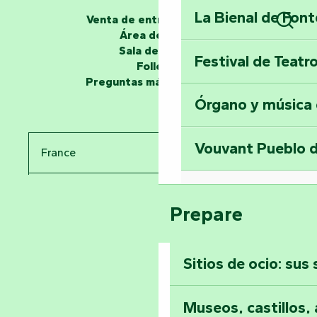
La Bienal de Fon
Venta de entradas en línea
Los narradores
Área de grupo
Busc
Sala de prensa
Festival de Teatr
Desvela los miste
Folletos
en la Torre del Se
Preguntas más frecuentes
Órgano y música
Viaje en el tiemp
Vouvant Pueblo d
France
Visitar la abadía 
Pays de la Loire
Suba a lo alto de 
Prepare
Vendée
Sitios de ocio: sus
Toda la agenda
Museos, castillos, a