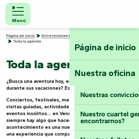
Aller
au
contenu
Menú
principal
Página de inicio
Entretenimiento: ¡sabemos cómo divertirnos!
Toda la agenda
Página de inicio
Toda la agenda
Nuestra oficina
¿Busca una aventura hoy, este fin de semana o
durante sus vacaciones? Está en el lugar adecuado.
Nuestras convicci
Conciertos, festivales, mercados, espectáculos,
visitas guiadas, actividades en la naturaleza o
Nuestro cuartel ge
eventos insólitos… en Vendée Marais Poitevin
encontrarnos?
siempre hay algo que hacer. Aquí, cada
acontecimiento es una nueva misión que emprender,
una experiencia que compartir, un momento que vivir