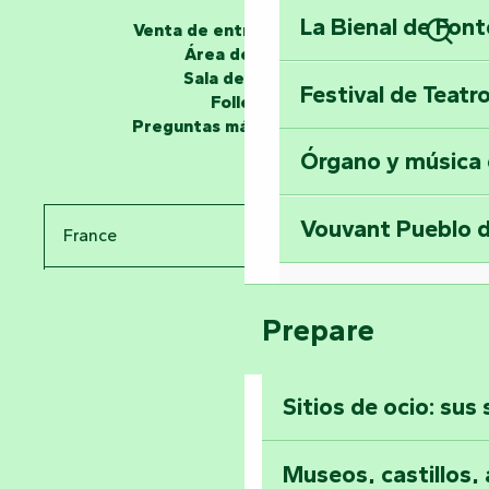
La Bienal de Fon
Venta de entradas en línea
Los narradores
Área de grupo
Busc
Sala de prensa
Festival de Teatr
Desvela los miste
Folletos
en la Torre del Se
Preguntas más frecuentes
Órgano y música
Viaje en el tiemp
Vouvant Pueblo d
France
Visitar la abadía 
Pays de la Loire
Suba a lo alto de 
Prepare
Vendée
Sitios de ocio: sus
Toda la agenda
Museos, castillos, a