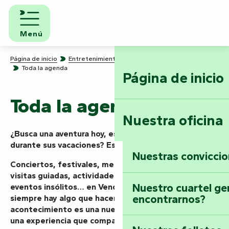
Aller
au
contenu
Menú
principal
Página de inicio
Entretenimiento: ¡sabemos cómo divertirnos!
Toda la agenda
Página de inicio
Toda la agenda
Nuestra oficina
¿Busca una aventura hoy, este fin de semana o
durante sus vacaciones? Está en el lugar adecuado.
Nuestras convicci
Conciertos, festivales, mercados, espectáculos,
visitas guiadas, actividades en la naturaleza o
Nuestro cuartel ge
eventos insólitos… en Vendée Marais Poitevin
encontrarnos?
siempre hay algo que hacer. Aquí, cada
acontecimiento es una nueva misión que emprender,
una experiencia que compartir, un momento que vivir