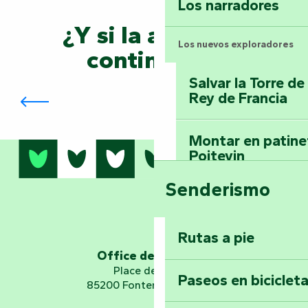
Los narradores
¿Y si la aventura
Los nuevos exploradores
continuara?
Salvar la Torre d
Vouvant Pueblo de Pintores
Rey de Francia
Montar en patinet
Poitevin
Senderismo
Domine los sender
montaña del bos
Vouvant
Rutas a pie
Office de tourisme
Embárquese en un 
Place de Verdun
Paseos en biciclet
Planetario
85200 Fontenay-le-Comte