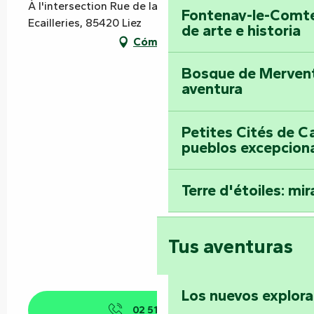
À l'intersection Rue de la Vilette et des
Fontenay-le-Comte
Ecailleries, 85420 Liez
de arte e historia
Cómo llegar
Bosque de Mervent-
aventura
Petites Cités de C
pueblos excepcion
Terre d'étoiles: mira
Tus aventuras
Los nuevos explor
02 51 00 76
▒▒