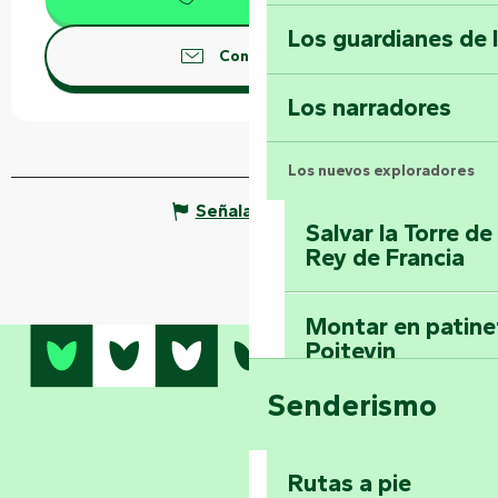
Los guardianes de 
Contáctenos
Los narradores
Los nuevos exploradores
Señalar un error
Salvar la Torre d
Rey de Francia
Montar en patinet
Poitevin
Senderismo
Domine los sender
montaña del bos
Vouvant
Rutas a pie