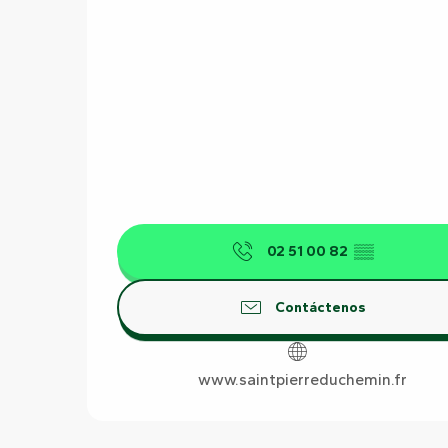
02 51 00 82
▒▒
Contáctenos
www.saintpierreduchemin.fr