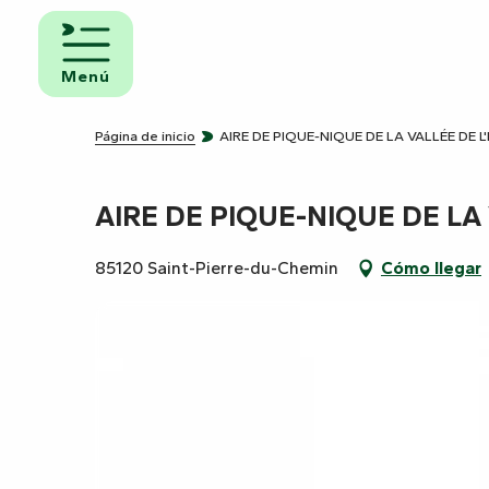
Aller
au
iento y
contenu
Menú
uno
principal
ngs
Página de inicio
AIRE DE PIQUE-NIQUE DE LA VALLÉE DE L
AIRE DE PIQUE-NIQUE DE LA
amientos
ravanas
85120 Saint-Pierre-du-Chemin
Cómo llegar