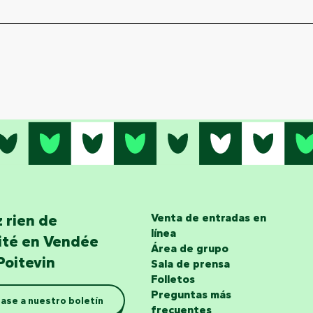
 rien de
Venta de entradas en
línea
lité en Vendée
Área de grupo
Poitevin
Sala de prensa
Folletos
Preguntas más
ase a nuestro boletín
frecuentes