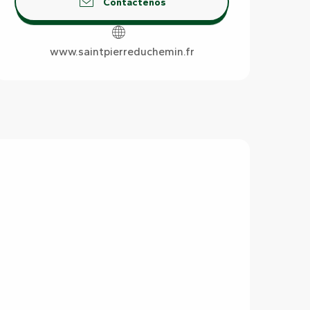
Contáctenos
www.saintpierreduchemin.fr