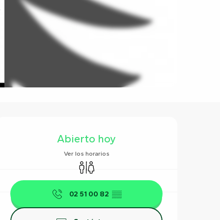
Horarios y datos de contact
Abierto hoy
Ver los horarios
Aseos
02 51 00 82
▒▒