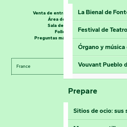
La Bienal de Fon
Venta de entradas en línea
Los narradores
Área de grupo
Sala de prensa
Festival de Teatr
Desvela los miste
Folletos
en la Torre del Se
Preguntas más frecuentes
Órgano y música
Viaje en el tiemp
Vouvant Pueblo d
France
Visitar la abadía 
Pays de la Loire
Suba a lo alto de 
Prepare
Vendée
Sitios de ocio: sus
Toda la agenda