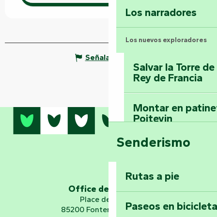
Los narradores
Los nuevos exploradores
Señalar un error
Salvar la Torre d
Rey de Francia
Montar en patinet
Poitevin
Senderismo
Domine los sender
montaña del bos
Vouvant
Rutas a pie
Office de tourisme
Embárquese en un 
Place de Verdun
Paseos en biciclet
Planetario
85200 Fontenay-le-Comte