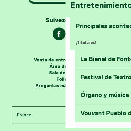
Con calma: excur
Entretenimient
el Marais Poitevi
Suivez-nous !
Explorar Mill Hill
Principales aconte
¡Titulares!
La Bienal de Fon
Venta de entradas en línea
Los narradores
Área de grupo
Sala de prensa
Festival de Teatr
Desvela los miste
Folletos
en la Torre del Se
Preguntas más frecuentes
Órgano y música
Viaje en el tiemp
Vouvant Pueblo d
France
Visitar la abadía 