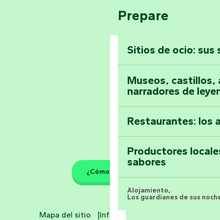
Pays de la Loire
Suba a lo alto de 
Prepare
Vendée
Sitios de ocio: sus
Toda la agenda
Museos, castillos, a
narradores de leye
Restaurantes: los 
Productores locale
sabores
¿Cómo llegar?
Alojamiento,
Los guardianes de sus noche
Mapa del sitio
Información jurídica