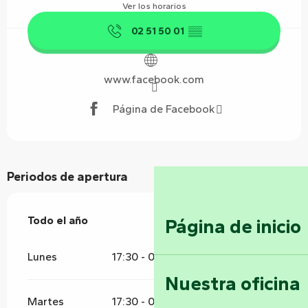
Ver los horarios
02 51 50 01
▒▒
www.facebook.com
Página de Facebook
Periodos de apertura
Todo el año
Todo el año
Página de inicio
Lunes
17:30 - 01:00
Nuestra oficina
Martes
17:30 - 01:00