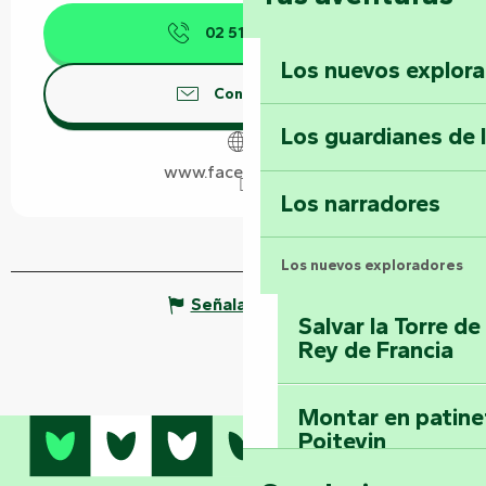
02 51 69 07
▒▒
Los nuevos explor
Contáctenos
Los guardianes de 
www.facebook.com
Los narradores
Los nuevos exploradores
Señalar un error
Salvar la Torre d
Rey de Francia
Montar en patinet
Poitevin