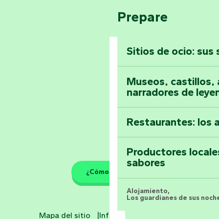
Pays de la Loire
Suba a lo alto de 
Prepare
Vendée
Sitios de ocio: sus
Toda la agenda
Museos, castillos, a
narradores de leye
Restaurantes: los 
Productores locale
sabores
¿Cómo llegar?
Alojamiento,
Los guardianes de sus noche
Mapa del sitio
Información jurídica