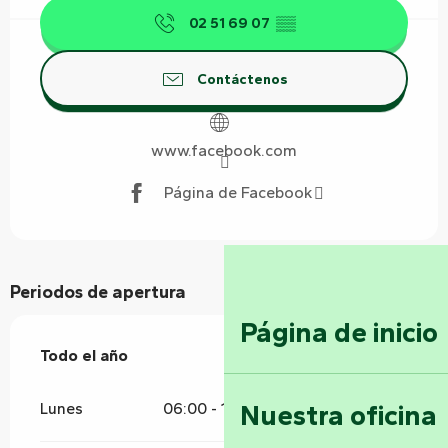
02 51 69 07
▒▒
Contáctenos
www.facebook.com
Página de Facebook
Periodos de apertura
Página de inicio
Todo el año
Todo el año
Nuestra oficina
Lunes
06:00 - 19:30