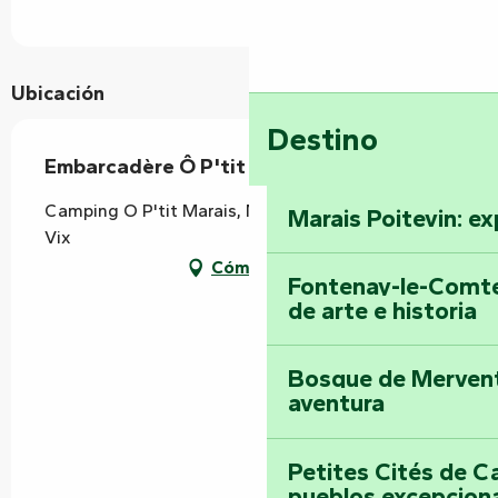
Ubicación
Destino
Embarcadère Ô P'tit Marais
Camping O P'tit Marais, Marais Drapelle, 85770
Marais Poitevin: ex
Vix
Cómo llegar
Fontenay-le-Comte
de arte e historia
Bosque de Mervent-
aventura
Petites Cités de C
pueblos excepcion