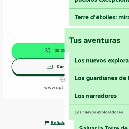
Terre d'étoiles: mira
Tus aventuras
02 28 13 96
▒▒
Los nuevos explor
Contáctenos
Los guardianes de 
www.optitmarais.fr
Los narradores
Los nuevos exploradores
Señalar un error
Salvar la Torre d