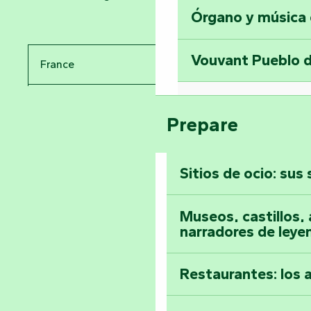
Órgano y música
Viaje en el tiemp
Vouvant Pueblo d
France
Visitar la abadía 
Pays de la Loire
Suba a lo alto de 
Prepare
Vendée
Sitios de ocio: sus
Toda la agenda
Museos, castillos, a
narradores de leye
Restaurantes: los 