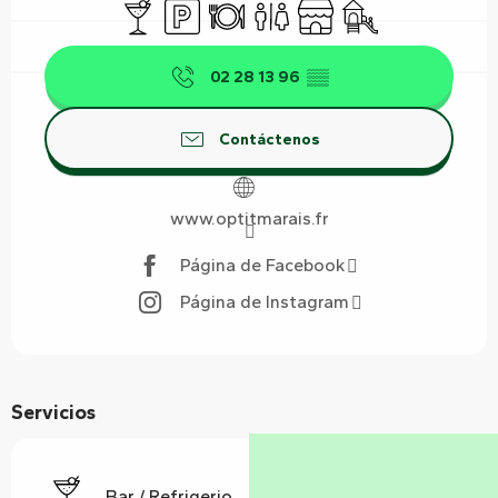
Bar / Refrigerio
Aparcamiento
Restaurante
Aseos
Tienda
Juegos infantiles /
02 28 13 96
▒▒
Contáctenos
www.optitmarais.fr
Página de Facebook
Página de Instagram
Servicios
Bar / Refrigerio