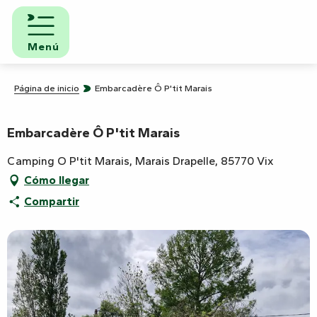
Aller
au
contenu
Menú
principal
Página de inicio
Embarcadère Ô P'tit Marais
Embarcadère Ô P'tit Marais
Camping O P'tit Marais, Marais Drapelle, 85770 Vix
Cómo llegar
Compartir