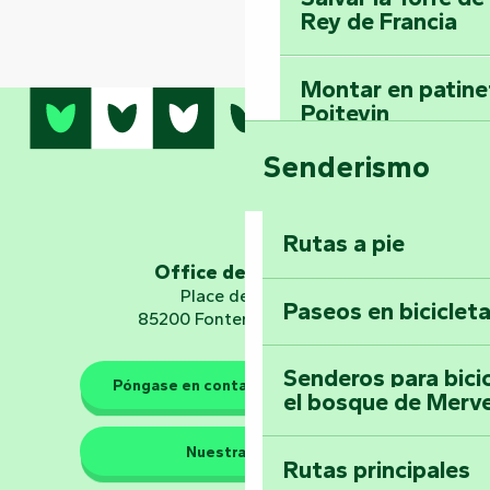
Rey de Francia
Montar en patinet
Poitevin
Senderismo
Domine los sender
montaña del bos
Vouvant
Rutas a pie
Office de tourisme
Embárquese en un 
Place de Verdun
Paseos en biciclet
Planetario
85200 Fontenay-le-Comte
Senderos para bici
Póngase en contacto con nosotros
el bosque de Merv
Los guardianes de la natura
Nuestras sedes
Rutas principales
Llévese a casa u