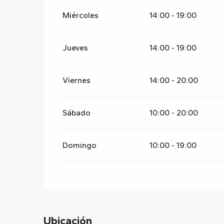
Del
5 enero 2026
al
6 febrero 2026
Miércoles
14:00 - 19:00
Del
7 febrero 2026
al
1 marzo 2026
Jueves
14:00 - 19:00
Del
2 marzo 2026
al
3 abril 2026
Viernes
14:00 - 20:00
Del
4 abril 2026
al
26 abril 2026
Sábado
10:00 - 20:00
Del
27 abril 2026
al
3 julio 2026
Domingo
10:00 - 19:00
Del
1 septiembre 2026
al
16 octubre 202
Del
17 octubre 2026
al
1 noviembre 2026
Del
2 noviembre 2026
al
18 diciembre 202
Ubicación