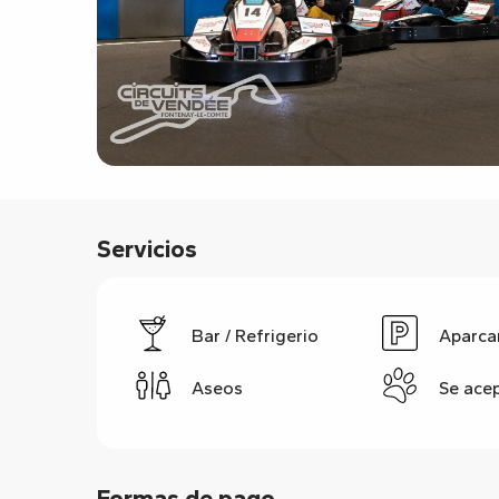
Servicios
Bar / Refrigerio
Aparca
Aseos
Se ace
Formas de pago