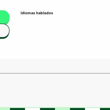
Idiomas hablados
Idiomas hablados