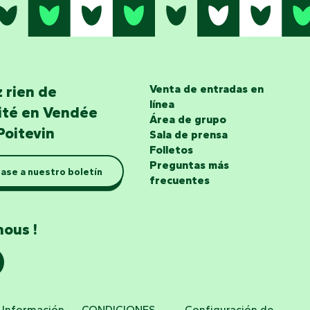
 rien de
Venta de entradas en
línea
lité en Vendée
Área de grupo
Poitevin
Sala de prensa
Folletos
Preguntas más
ase a nuestro boletín
frecuentes
nous !
Información
CONDICIONES
Configuración de