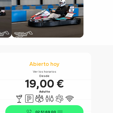
Horarios y datos de contact
Abierto hoy
Ver los horarios
Desde
19,00 €
Adulto
Bar / Refrigerio
Aparcamiento
Sala de reuniones
Aseos
Se aceptan animales
Wifi
02 51 69 00
▒▒