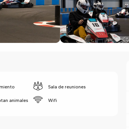
miento
Sala de reuniones
ptan animales
Wifi