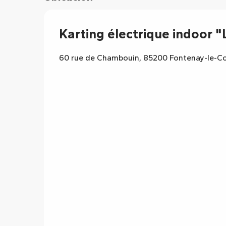
Del
19 diciembre 2026
al
3 enero 2027
Karting électrique indoor "
60 rue de Chambouin, 85200 Fontenay-le-C