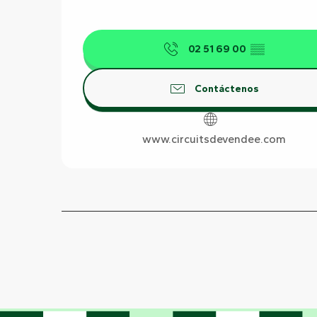
02 51 69 00
▒▒
Contáctenos
www.circuitsdevendee.com