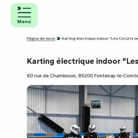
Aller
au
iento y
contenu
Menú
uno
principal
ngs
Página de inicio
Karting électrique indoor "Les Circuits 
Karting électrique indoor "Le
amientos
ravanas
60 rue de Chambouin, 85200 Fontenay-le-Comt