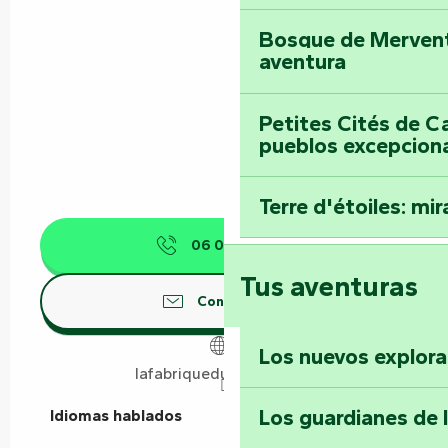
Bosque de Mervent-
aventura
Petites Cités de C
pueblos excepcion
Terre d'étoiles: mira
06 02 11 75
▒▒
Tus aventuras
Contáctenos
Los nuevos explor
lafabriquedumarais.com
Los guardianes de 
Idiomas hablados
Idiomas hablados