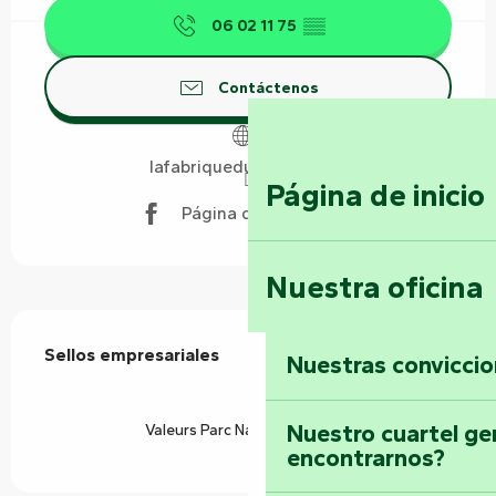
06 02 11 75
▒▒
Contáctenos
lafabriquedumarais.com
Página de inicio
Página de Facebook
Nuestra oficina
Oferta de prestaciones
Sellos empresariales
Sellos empresariales
Nuestras convicci
Nuestro cuartel ge
Valeurs Parc Naturel Régional
encontrarnos?