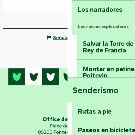
Los narradores
Los nuevos exploradores
Señalar un error
Salvar la Torre d
Rey de Francia
Montar en patinet
Poitevin
Senderismo
Domine los sender
montaña del bos
Vouvant
Rutas a pie
Office de tourisme
Embárquese en un 
Place de Verdun
Paseos en biciclet
Planetario
85200 Fontenay-le-Comte