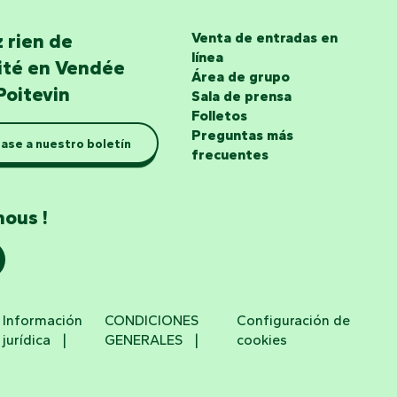
 rien de
Venta de entradas en
línea
lité en Vendée
Área de grupo
Poitevin
Sala de prensa
Folletos
Preguntas más
ase a nuestro boletín
frecuentes
nous !
Información
CONDICIONES
Configuración de
jurídica
GENERALES
cookies