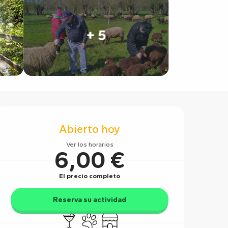
+ 5
Horarios y datos de contact
Abierto hoy
Ver los horarios
6,00 €
El precio completo
Reserva su actividad
Bar / Refrigerio
Se aceptan animales
Tienda