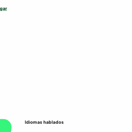
gar
Idiomas hablados
Idiomas hablados