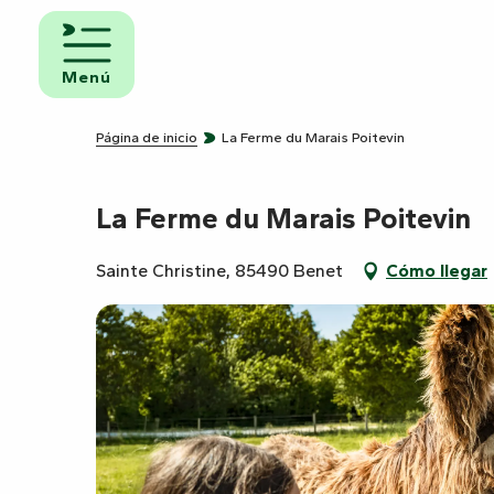
Aller
au
iento y
contenu
Menú
uno
principal
ngs
Página de inicio
La Ferme du Marais Poitevin
La Ferme du Marais Poitevin
amientos
ravanas
Sainte Christine, 85490 Benet
Cómo llegar