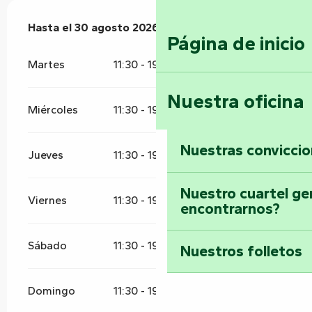
Del
Hasta el
27 junio 2026
30 agosto 2026
al
30 agosto 2026
Página de inicio
Martes
11:30 - 19:30
Nuestra oficina
Miércoles
11:30 - 19:30
Nuestras convicci
Jueves
11:30 - 19:30
Nuestro cuartel ge
Viernes
11:30 - 19:30
encontrarnos?
Sábado
11:30 - 19:30
Nuestros folletos
Domingo
11:30 - 19:30