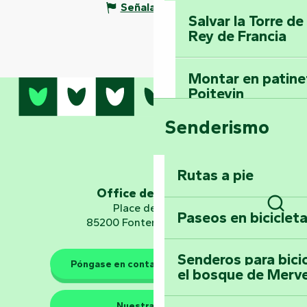
Señalar un error
Salvar la Torre d
Rey de Francia
Montar en patinet
Poitevin
Senderismo
Domine los sender
montaña del bos
Vouvant
Rutas a pie
Office de tourisme
Embárquese en un 
Place de Verdun
Paseos en biciclet
Busc
Planetario
85200 Fontenay-le-Comte
Senderos para bici
Póngase en contacto con nosotros
el bosque de Merv
Los guardianes de la natura
Nuestras sedes