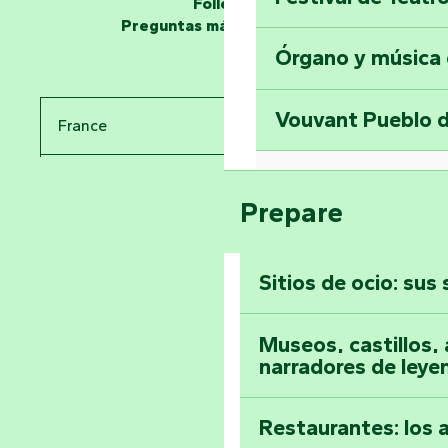
Folletos
en la Torre del Se
Preguntas más frecuentes
Órgano y música
Viaje en el tiemp
Vouvant Pueblo d
France
Visitar la abadía 
Pays de la Loire
Suba a lo alto de 
Prepare
Vendée
Sitios de ocio: sus
Toda la agenda
Museos, castillos, a
narradores de leye
Restaurantes: los 