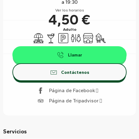
a 19:30
Ver los horarios
4,50 €
Adulto
Zona de picnic
Bar / Refrigerio
Aparcamiento
Aseos
Tienda
Juegos infantiles /
Llamar
Contáctenos
Página de Facebook
Página de Tripadvisor
Servicios