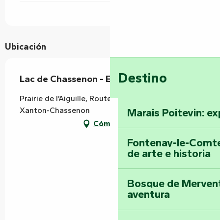
Ubicación
Destino
Lac de Chassenon - Espace de Loisirs
Prairie de l'Aiguille, Route de Parthenay, 85240
Xanton-Chassenon
Marais Poitevin: ex
Cómo llegar
Fontenay-le-Comte
de arte e historia
Bosque de Mervent-
aventura