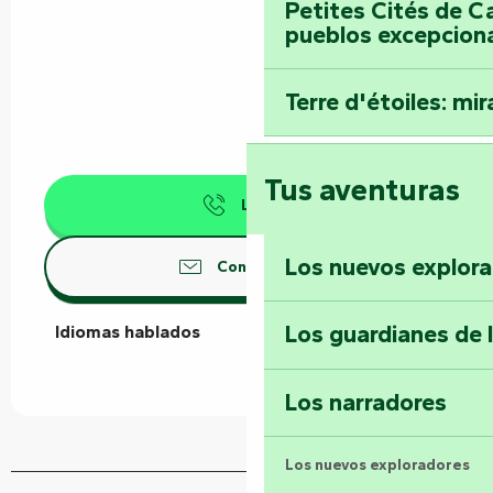
Petites Cités de C
pueblos excepcion
Terre d'étoiles: mira
Tus aventuras
Llamar
Los nuevos explor
Contáctenos
Los guardianes de 
Idiomas hablados
Idiomas hablados
Los narradores
Los nuevos exploradores