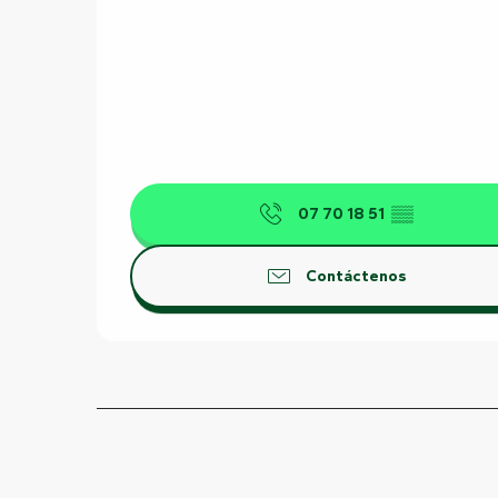
07 70 18 51
▒▒
Contáctenos