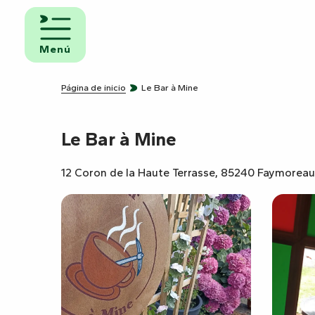
Aller
au
iento y
contenu
Menú
uno
principal
ngs
Página de inicio
Le Bar à Mine
Le Bar à Mine
amientos
ravanas
12 Coron de la Haute Terrasse, 85240 Faymoreau