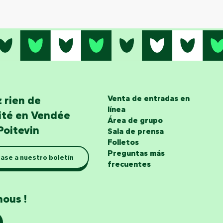
 rien de
Venta de entradas en
línea
lité en Vendée
Área de grupo
Poitevin
Sala de prensa
Folletos
Preguntas más
ase a nuestro boletín
frecuentes
nous !