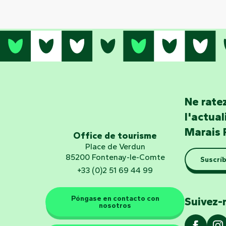
Ne ratez
l'actua
Marais 
Office de tourisme
Place de Verdun
85200 Fontenay-le-Comte
Suscríb
+33 (0)2 51 69 44 99
Póngase en contacto con
Suivez-
nosotros