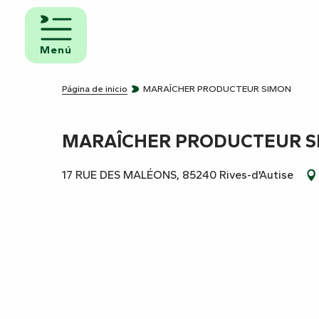
Aller
au
iento y
contenu
Menú
uno
principal
ngs
Página de inicio
MARAÎCHER PRODUCTEUR SIMON
MARAÎCHER PRODUCTEUR 
amientos
ravanas
17 RUE DES MALÉONS, 85240 Rives-d'Autise