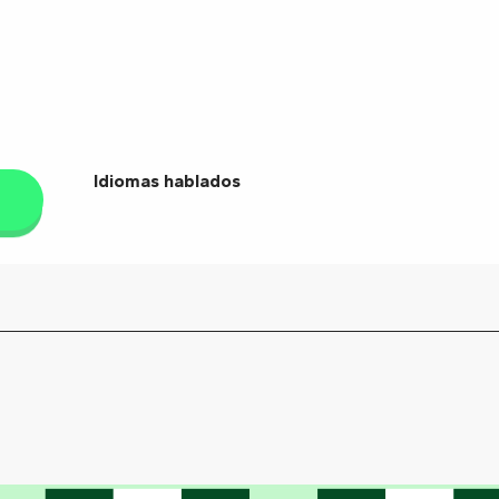
Idiomas hablados
Idiomas hablados