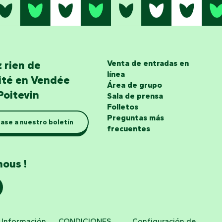
 rien de
Venta de entradas en
línea
lité en Vendée
Área de grupo
Poitevin
Sala de prensa
Folletos
Preguntas más
ase a nuestro boletín
frecuentes
nous !
Información
CONDICIONES
Configuración de