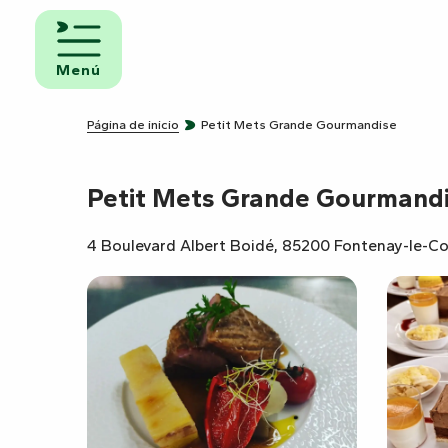
Aller
au
iento y
contenu
Menú
uno
principal
ngs
Página de inicio
Petit Mets Grande Gourmandise
Petit Mets Grande Gourmand
amientos
ravanas
4 Boulevard Albert Boidé, 85200 Fontenay-le-C