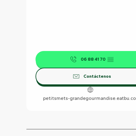
06 88 41 70
▒▒
Contáctenos
petitsmets-grandegourmandise.eatbu.c