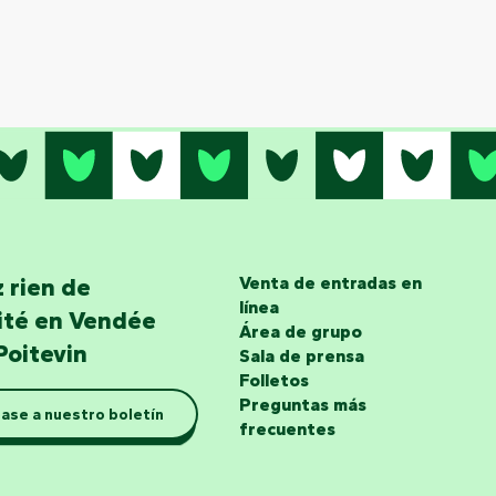
 rien de
Venta de entradas en
línea
lité en Vendée
Área de grupo
Poitevin
Sala de prensa
Folletos
Preguntas más
ase a nuestro boletín
frecuentes