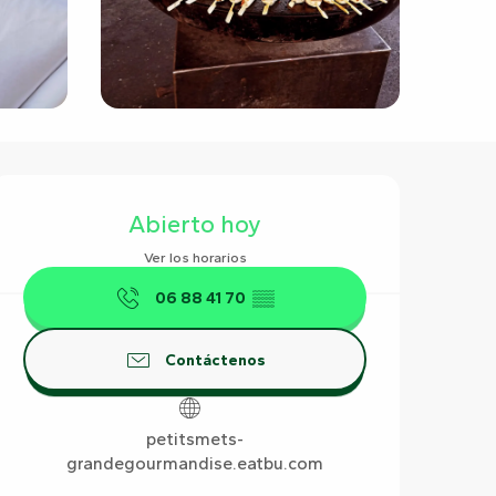
Horarios y datos de contact
Abierto hoy
Ver los horarios
06 88 41 70
▒▒
Contáctenos
petitsmets-
grandegourmandise.eatbu.com