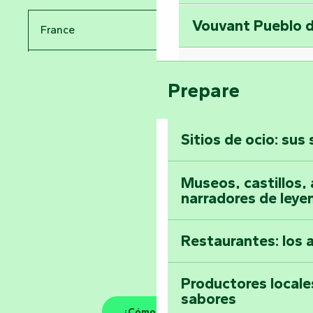
Vouvant Pueblo d
France
Visitar la abadía 
Pays de la Loire
Suba a lo alto de 
Prepare
Vendée
Sitios de ocio: sus
Toda la agenda
Museos, castillos, a
narradores de leye
Restaurantes: los 
Productores locale
sabores
¿Cómo llegar?