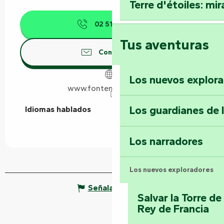
Terre d'étoiles: mira
02 51 87 60
▒▒
Tus aventuras
Contáctenos
Los nuevos explor
www.fontenayvendee.fr
Los guardianes de 
Idiomas hablados
Idiomas hablados
Los narradores
Los nuevos exploradores
Señalar un error
Salvar la Torre d
Rey de Francia