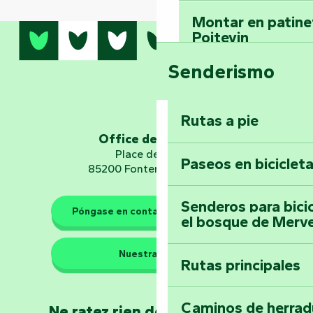
Montar en patinet
Poitevin
Senderismo
Domine los sender
montaña del bos
Vouvant
Rutas a pie
Office de tourisme
Embárquese en un 
Place de Verdun
Paseos en biciclet
Planetario
85200 Fontenay-le-Comte
Senderos para bici
Póngase en contacto con nosotros
el bosque de Merv
Los guardianes de la natura
Nuestras sedes
Rutas principales
Llévese a casa u
Poitevin: Les Drô
Caminos de herrad
Ne ratez rien de l'actualité en