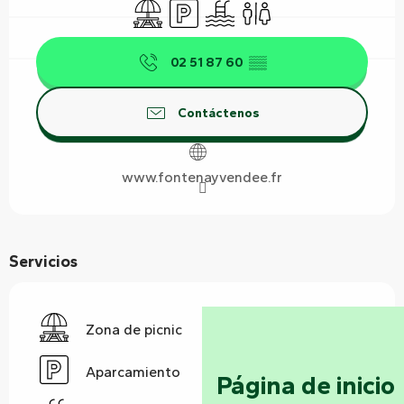
Zona de picnic
Aparcamiento
Piscina
Aseos
02 51 87 60
▒▒
Contáctenos
www.fontenayvendee.fr
Servicios
Zona de picnic
Aparcamiento
Página de inicio