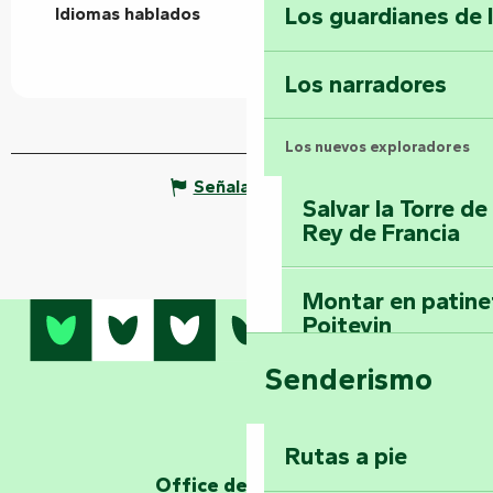
Los guardianes de 
Idiomas hablados
Idiomas hablados
Los narradores
Los nuevos exploradores
Señalar un error
Salvar la Torre d
Rey de Francia
Montar en patinet
Poitevin
Senderismo
Domine los sender
montaña del bos
Vouvant
Rutas a pie
Office de tourisme