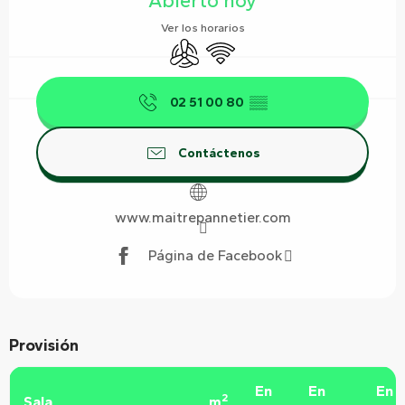
Abierto hoy
Ver los horarios
Aire Acondicionado
Wifi
02 51 00 80
▒▒
Contáctenos
www.maitrepannetier.com
Página de Facebook
Provisión
En
En
En
2
Sala
m