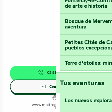
Fontenay-le-Comte
de arte e historia
Bosque de Mervent-
aventura
Petites Cités de C
pueblos excepcion
Terre d'étoiles: mira
02 51 00 80
▒▒
Tus aventuras
Contáctenos
Los nuevos explor
www.maitrepannetier.com