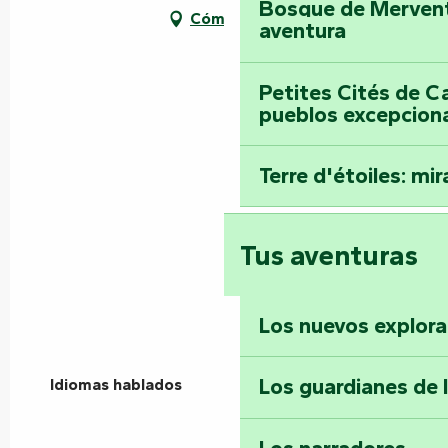
Bosque de Mervent-
Cómo llegar
aventura
Petites Cités de C
pueblos excepcion
Terre d'étoiles: mira
Tus aventuras
Los nuevos explor
Los guardianes de 
Idiomas hablados
Idiomas hablados