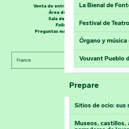
La Bienal de Fon
Venta de entradas en línea
Los narradores
Área de grupo
Sala de prensa
Festival de Teatr
Desvela los miste
Folletos
en la Torre del Se
Preguntas más frecuentes
Órgano y música
Viaje en el tiemp
Vouvant Pueblo d
France
Visitar la abadía 
Pays de la Loire
Suba a lo alto de 
Prepare
Vendée
Sitios de ocio: sus
Toda la agenda
Museos, castillos, a