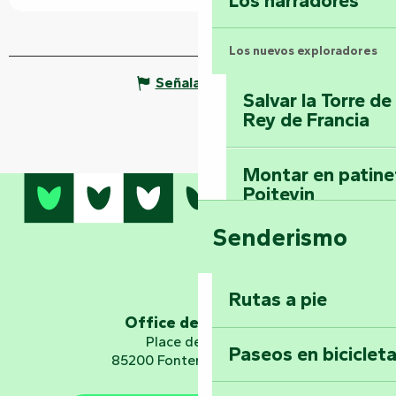
Los narradores
Los nuevos exploradores
Señalar un error
Salvar la Torre d
Rey de Francia
Montar en patinet
Poitevin
Senderismo
Domine los sender
montaña del bos
Vouvant
Rutas a pie
Office de tourisme
Embárquese en un 
Place de Verdun
Paseos en biciclet
Planetario
85200 Fontenay-le-Comte