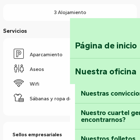
3 Alojamiento
Servicios
Página de inicio
Aparcamiento
Nuestra oficina
Aseos
Wifi
Nuestras convicci
Sábanas y ropa de cama
Nuestro cuartel ge
encontrarnos?
Oferta de prestaciones
Sellos empresariales
Sellos empresariales
Nuestros folletos