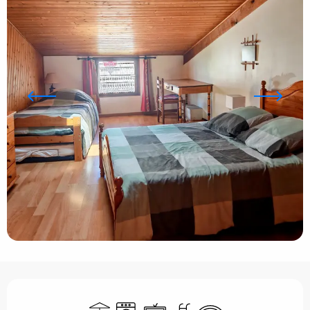
Horarios y datos de contacto
Terraza
Lavadora
Televisión
Piscina
Wifi