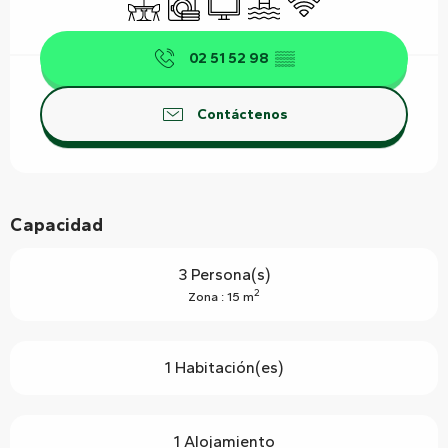
02 51 52 98
▒▒
Contáctenos
Capacidad
3 Persona(s)
2
Zona : 15 m
1 Habitación(es)
1 Alojamiento