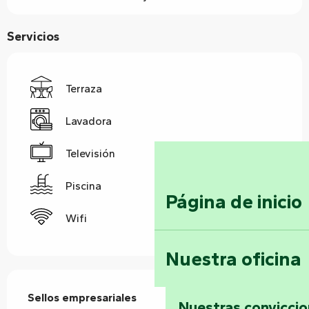
Servicios
Terraza
Lavadora
Televisión
Piscina
Página de inicio
Wifi
Nuestra oficina
Oferta de prestaciones
Sellos empresariales
Sellos empresariales
Nuestras convicci