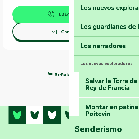
Los nuevos explor
02 51 52 98
▒▒
Los guardianes de 
Contáctenos
Los narradores
Los nuevos exploradores
Señalar un error
Salvar la Torre d
Rey de Francia
Montar en patinet
Poitevin
Senderismo
Domine los sender