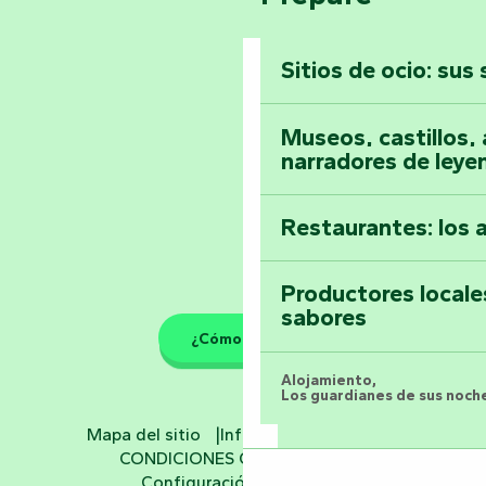
Vendée
Sitios de ocio: sus
Toda la agenda
Museos, castillos, a
narradores de leye
Restaurantes: los 
Productores locale
sabores
¿Cómo llegar?
Alojamiento,
Los guardianes de sus noche
Mapa del sitio
Información jurídica
Hoteles
CONDICIONES GENERALES
Configuración de cookies