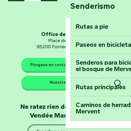
Senderismo
Domine los sender
montaña del bos
Vouvant
Rutas a pie
Office de tourisme
Embárquese en un 
Place de Verdun
Paseos en biciclet
Planetario
85200 Fontenay-le-Comte
Senderos para bici
Póngase en contacto con nosotros
el bosque de Merv
Los guardianes de la natura
Nuestras sedes
Rutas principales
Llévese a casa u
Busc
Poitevin: Les Drô
Caminos de herrad
Ne ratez rien de l'actualité en
Mervent
Conviértete en c
Vendée Marais Poitevin
el Natur'Zoo de 