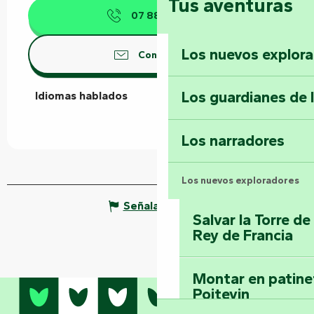
Tus aventuras
07 88 68 91
▒▒
Los nuevos explor
Contáctenos
Los guardianes de 
Idiomas hablados
Idiomas hablados
Los narradores
Los nuevos exploradores
Señalar un error
Salvar la Torre d
Rey de Francia
Montar en patinet
Poitevin