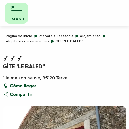
Aller
au
contenu
Menú
principal
Página de inicio
Prepare su estancia
Alojamiento
Alquileres de vacaciones
GÎTE"LE BALED"
GÎTE"LE BALED"
1 la maison neuve, 85120 Terval
Cómo llegar
Compartir