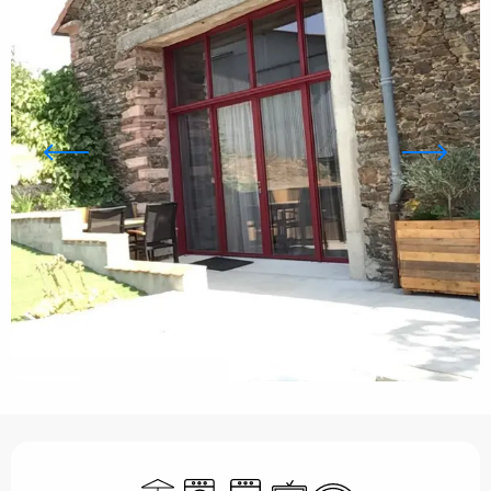
Horarios y datos de contacto
Terraza
Lavadora
Lavavajillas
Televisión
Wifi