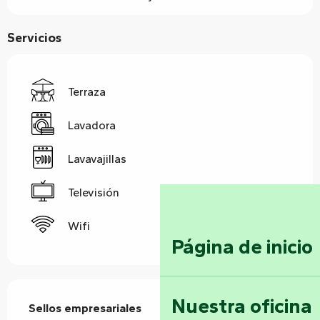
Servicios
Terraza
Lavadora
Lavavajillas
Televisión
Wifi
Página de inicio
Oferta de prestaciones
Nuestra oficina
Sellos empresariales
Sellos empresariales