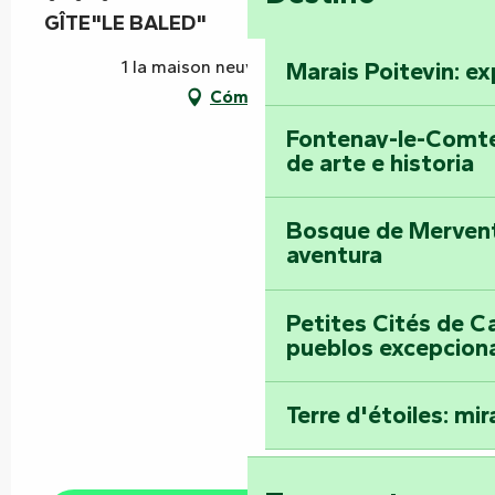
GÎTE"LE BALED"
1 la maison neuve, 85120 Terval
Marais Poitevin: ex
Cómo llegar
Fontenay-le-Comte
de arte e historia
Bosque de Mervent-
aventura
Petites Cités de C
pueblos excepcion
Terre d'étoiles: mira