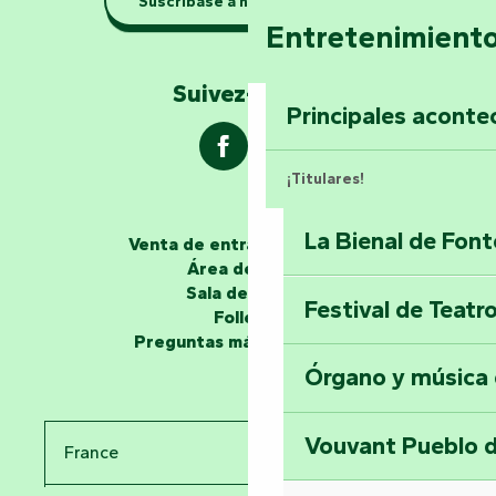
Suscríbase a nuestro boletín
Con calma: excur
Entretenimient
el Marais Poitevi
Suivez-nous !
Explorar Mill Hill
Principales aconte
¡Titulares!
La Bienal de Fon
Venta de entradas en línea
Los narradores
Área de grupo
Sala de prensa
Festival de Teatr
Desvela los miste
Folletos
en la Torre del Se
Preguntas más frecuentes
Órgano y música
Viaje en el tiemp
Vouvant Pueblo d
France
Visitar la abadía 