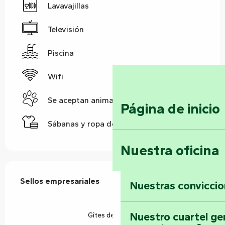
Lavavajillas
Televisión
Piscina
Wifi
Se aceptan animales
Página de inicio
Sábanas y ropa de cama
Nuestra oficina
Oferta de prestaciones
Sellos empresariales
Sellos empresariales
Nuestras convicci
Nuestro cuartel ge
Gîtes de France