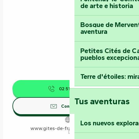
de arte e historia
Bosque de Mervent-
aventura
Petites Cités de C
pueblos excepcion
Terre d'étoiles: mira
02 51 37 87
▒▒
Tus aventuras
Contáctenos
Los nuevos explor
www.gites-de-france-vendee.com