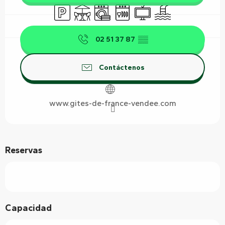
Aparcamiento
Terraza
Lavadora
Lavavajillas
Televisión
Piscina
02 51 37 87
▒▒
Contáctenos
www.gites-de-france-vendee.com
Reservas
Capacidad