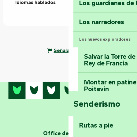
Los guardianes de 
Idiomas hablados
Idiomas hablados
Los narradores
Los nuevos exploradores
Señalar un error
Salvar la Torre d
Rey de Francia
Montar en patinet
Poitevin
Senderismo
Domine los sender
montaña del bos
Vouvant
Rutas a pie
Office de tourisme