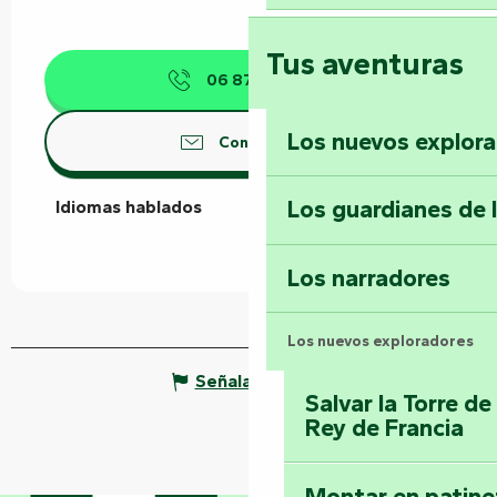
Tus aventuras
06 87 40 26
▒▒
Los nuevos explor
Contáctenos
Los guardianes de 
Idiomas hablados
Idiomas hablados
Los narradores
Los nuevos exploradores
Señalar un error
Salvar la Torre d
Rey de Francia
Montar en patinet