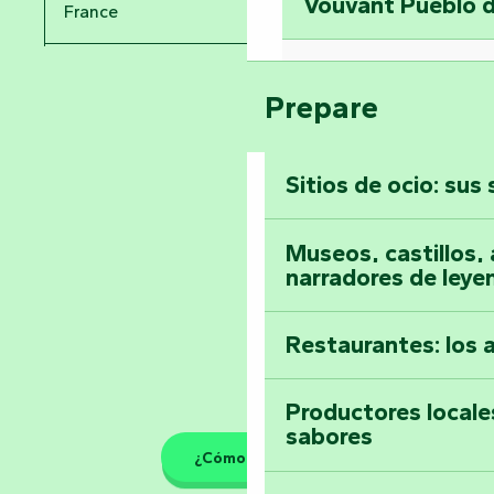
Vouvant Pueblo d
France
Visitar la abadía 
Pays de la Loire
Suba a lo alto de 
Prepare
Vendée
Sitios de ocio: sus
Toda la agenda
Museos, castillos, a
narradores de leye
Restaurantes: los 
Productores locale
sabores
¿Cómo llegar?