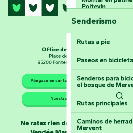
Poitevin
Senderismo
Domine los sender
montaña del bos
Vouvant
Rutas a pie
Office de tourisme
Embárquese en un 
Place de Verdun
Paseos en biciclet
Planetario
85200 Fontenay-le-Comte
Senderos para bici
Póngase en contacto con nosotros
el bosque de Merv
Los guardianes de la natura
Nuestras sedes
Rutas principales
Llévese a casa u
Busc
Poitevin: Les Drô
Caminos de herrad
Ne ratez rien de l'actualité en
Mervent
Conviértete en c
Vendée Marais Poitevin