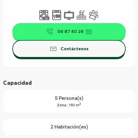
Horarios y datos de contacto
Lavadora
Lavavajillas
Televisión
Piscina
Se aceptan animales
06 87 40 26
▒▒
Contáctenos
Capacidad
5 Persona(s)
2
Zona : 110 m
2 Habitación(es)