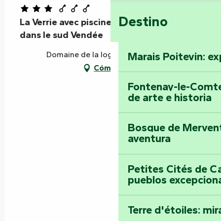
Destino
La Verrie avec piscine privée à Vouvant
dans le sud Vendée
Domaine de la loge, 85120 Vouvant
Marais Poitevin: ex
Cómo llegar
Fontenay-le-Comte
de arte e historia
Bosque de Mervent-
aventura
Petites Cités de C
pueblos excepcion
Terre d'étoiles: mira