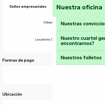
Oferta de prestaciones
Nuestra oficina
Sellos empresariales
Sellos empresariales
Clévacances
Nuestras convicci
Nuestro cuartel ge
Locations CléVacances
encontrarnos?
Nuestros folletos
Formas de pago
Ubicación