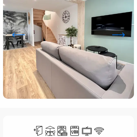
Horarios y datos de contacto
Entrada independiente
Terraza
Lavadora
Lavavajillas
Televisión
Wifi