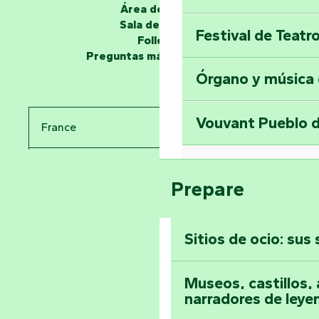
Área de grupo
Sala de prensa
Festival de Teatr
Desvela los miste
Folletos
en la Torre del Se
Preguntas más frecuentes
Órgano y música
Viaje en el tiemp
Vouvant Pueblo d
France
Visitar la abadía 
Pays de la Loire
Suba a lo alto de 
Prepare
Vendée
Sitios de ocio: sus
Toda la agenda
Museos, castillos, a
narradores de leye