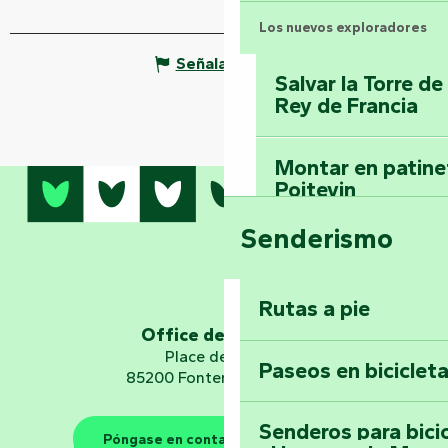
Los nuevos exploradores
Señalar un error
Salvar la Torre d
Rey de Francia
Montar en patinet
Poitevin
Senderismo
Domine los sender
montaña del bos
Vouvant
Rutas a pie
Office de tourisme
Embárquese en un 
Place de Verdun
Paseos en biciclet
Planetario
85200 Fontenay-le-Comte
Senderos para bici
Póngase en contacto con nosotros