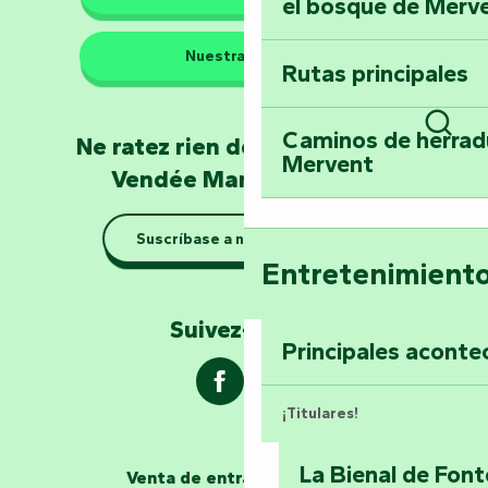
el bosque de Merv
Los guardianes de la natura
Nuestras sedes
Rutas principales
Llévese a casa u
Poitevin: Les Drô
Caminos de herrad
Ne ratez rien de l'actualité en
Busc
Mervent
Conviértete en c
Vendée Marais Poitevin
el Natur'Zoo de 
Suscríbase a nuestro boletín
Con calma: excur
Entretenimient
el Marais Poitevi
Suivez-nous !
Explorar Mill Hill
Principales aconte
¡Titulares!
La Bienal de Fon
Venta de entradas en línea
Los narradores