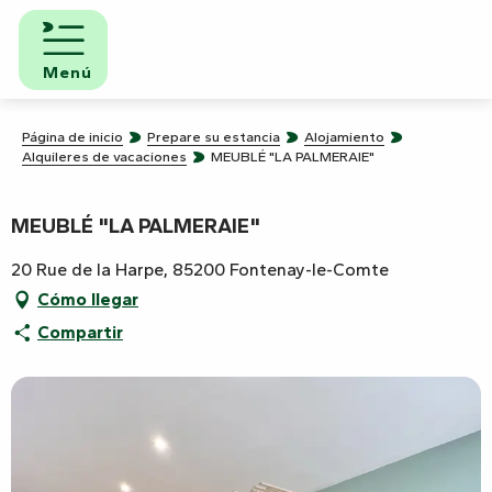
Aller
au
contenu
Menú
principal
Página de inicio
Prepare su estancia
Alojamiento
Alquileres de vacaciones
MEUBLÉ "LA PALMERAIE"
MEUBLÉ "LA PALMERAIE"
20 Rue de la Harpe, 85200 Fontenay-le-Comte
Cómo llegar
Compartir