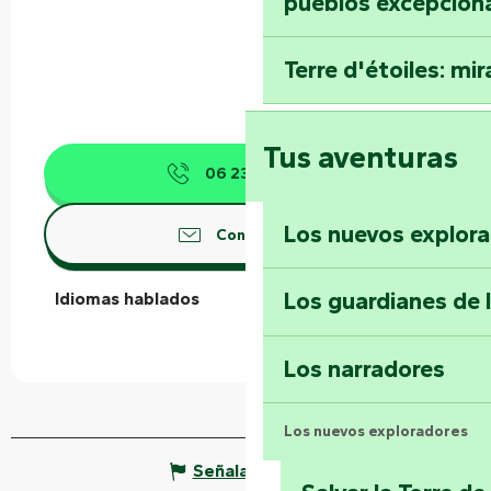
pueblos excepcion
Terre d'étoiles: mira
Tus aventuras
06 23 40 73
▒▒
Los nuevos explor
Contáctenos
Los guardianes de 
Idiomas hablados
Idiomas hablados
Los narradores
Los nuevos exploradores
Señalar un error