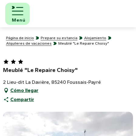
Aller
au
contenu
Menú
principal
Página de inicio
Prepare su estancia
Alojamiento
Alquileres de vacaciones
Meublé "Le Repaire Choisy"
Meublé "Le Repaire Choisy"
2 Lieu-dit La Davière, 85240 Foussais-Payré
Cómo llegar
Compartir