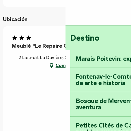
Ubicación
Destino
Meublé "Le Repaire Choisy"
2 Lieu-dit La Davière, 85240 Foussais-Payré
Marais Poitevin: ex
Cómo llegar
Fontenay-le-Comte
de arte e historia
Bosque de Mervent-
aventura
Petites Cités de C