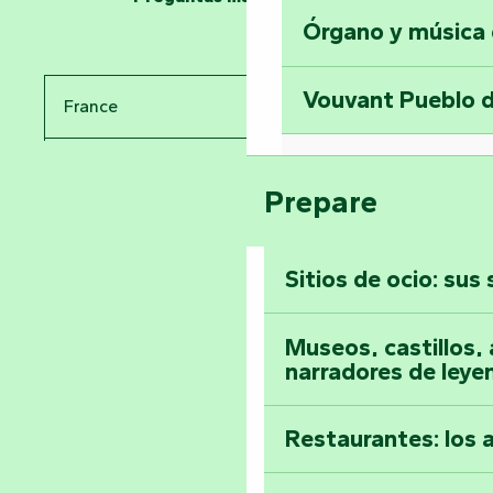
Órgano y música
Viaje en el tiemp
Vouvant Pueblo d
France
Visitar la abadía 
Pays de la Loire
Suba a lo alto de 
Prepare
Vendée
Sitios de ocio: sus
Toda la agenda
Museos, castillos, a
narradores de leye
Restaurantes: los 