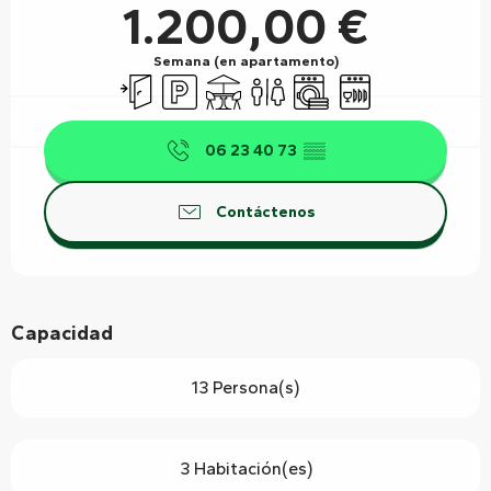
1.200,00 €
Semana (en apartamento)
Entrada independiente
Aparcamiento
Terraza
Aseos
Lavadora
Lavavajillas
06 23 40 73
▒▒
Contáctenos
Capacidad
13 Persona(s)
3 Habitación(es)