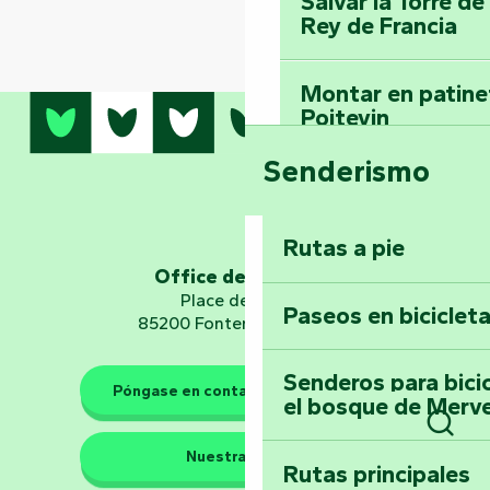
Salvar la Torre d
Rey de Francia
Montar en patinet
Poitevin
Senderismo
Domine los sender
montaña del bos
Vouvant
Rutas a pie
Office de tourisme
Embárquese en un 
Place de Verdun
Paseos en biciclet
Planetario
85200 Fontenay-le-Comte
Senderos para bici
Póngase en contacto con nosotros
el bosque de Merv
Los guardianes de la natura
Busc
Nuestras sedes
Rutas principales
Llévese a casa u