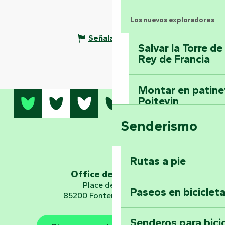
Los nuevos exploradores
Señalar un error
Salvar la Torre d
Rey de Francia
Montar en patinet
Poitevin
Senderismo
Domine los sender
montaña del bos
Vouvant
Rutas a pie
Office de tourisme
Embárquese en un 
Place de Verdun
Paseos en biciclet
Planetario
85200 Fontenay-le-Comte
Senderos para bici