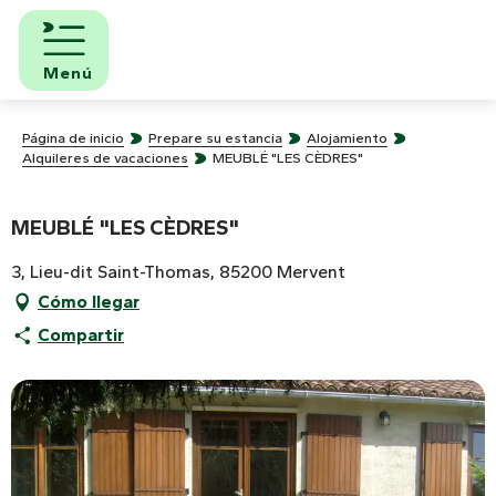
Aller
au
contenu
Menú
principal
Página de inicio
Prepare su estancia
Alojamiento
Alquileres de vacaciones
MEUBLÉ "LES CÈDRES"
MEUBLÉ "LES CÈDRES"
3, Lieu-dit Saint-Thomas, 85200 Mervent
Cómo llegar
Compartir