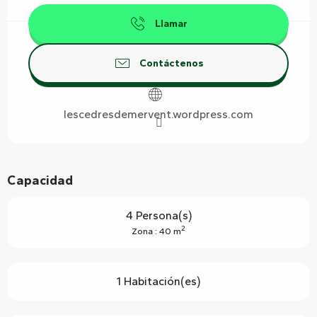
Llamar
Contáctenos
lescedresdemervent.wordpress.com
Capacidad
4 Persona(s)
2
Zona : 40 m
1 Habitación(es)