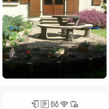
Horarios y datos de contacto
Entrada independiente
Aparcamiento
Aseos
Wifi
Sábanas y ropa de ca