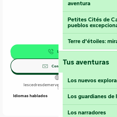
aventura
Petites Cités de C
pueblos excepcion
Terre d'étoiles: mira
Llamar
Tus aventuras
Contáctenos
Los nuevos explor
lescedresdemervent.wordpress.com
Los guardianes de 
Idiomas hablados
Idiomas hablados
Los narradores