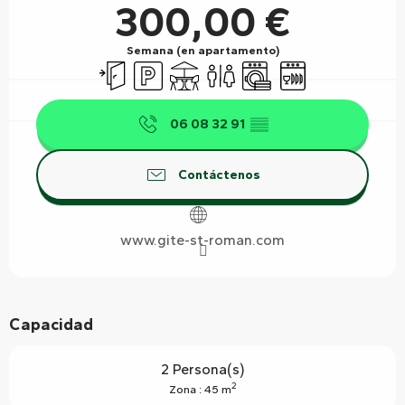
300,00 €
Semana (en apartamento)
Entrada independiente
Aparcamiento
Terraza
Aseos
Lavadora
Lavavajillas
06 08 32 91
▒▒
Contáctenos
www.gite-st-roman.com
Capacidad
2 Persona(s)
2
Zona : 45 m