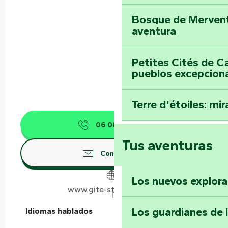
Bosque de Mervent-
aventura
Petites Cités de C
pueblos excepcion
Terre d'étoiles: mira
06 08 32 91
▒▒
Tus aventuras
Contáctenos
Los nuevos explor
www.gite-st-roman.com
Los guardianes de 
Idiomas hablados
Idiomas hablados