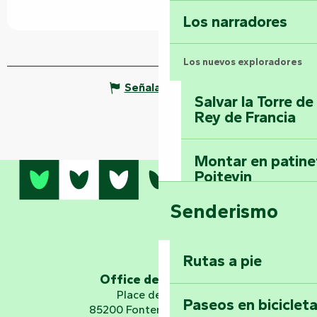
Los narradores
Los nuevos exploradores
Señalar un error
Salvar la Torre d
Rey de Francia
Montar en patinet
Poitevin
Senderismo
Domine los sender
montaña del bos
Vouvant
Rutas a pie
Office de tourisme
Embárquese en un 
Place de Verdun
Paseos en biciclet
Planetario
85200 Fontenay-le-Comte