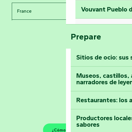
Vouvant Pueblo d
France
Visitar la abadía 
Pays de la Loire
Suba a lo alto de 
Prepare
Vendée
Sitios de ocio: sus
Toda la agenda
Museos, castillos, a
narradores de leye
Restaurantes: los 
Productores locale
sabores
¿Cómo llegar?