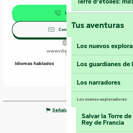
Terre d'étoiles: mira
Llamar
Tus aventuras
Contáctenos
Los nuevos explor
www.ville-maille.fr
Los guardianes de 
Idiomas hablados
Idiomas hablados
Los narradores
Los nuevos exploradores
Señalar un error
Salvar la Torre d
Rey de Francia