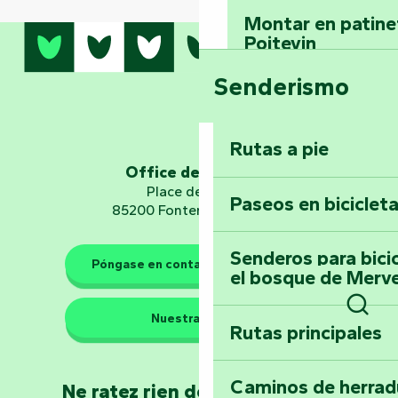
Montar en patinet
Poitevin
Senderismo
Domine los sender
montaña del bos
Vouvant
Rutas a pie
Office de tourisme
Embárquese en un 
Place de Verdun
Paseos en biciclet
Planetario
85200 Fontenay-le-Comte
Senderos para bici
Póngase en contacto con nosotros
el bosque de Merv
Los guardianes de la natura
Nuestras sedes
Busc
Rutas principales
Llévese a casa u
Poitevin: Les Drô
Caminos de herrad
Ne ratez rien de l'actualité en