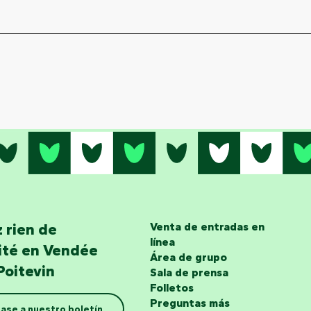
 rien de
Venta de entradas en
línea
lité en Vendée
Área de grupo
Poitevin
Sala de prensa
Folletos
Preguntas más
ase a nuestro boletín