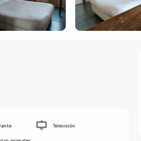
rante
Televisión
ptan animales