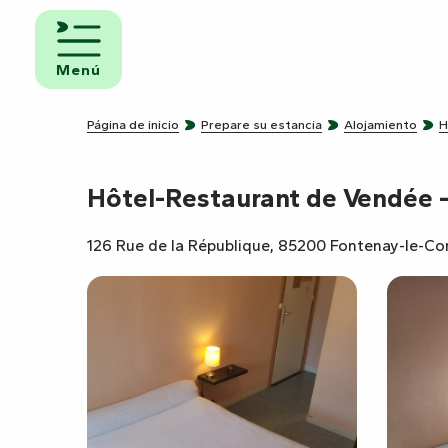
Aller
au
iento y
contenu
Menú
uno
principal
ngs
Página de inicio
Prepare su estancia
Alojamiento
H
Hôtel-Restaurant de Vendée 
amientos
ravanas
126 Rue de la République, 85200 Fontenay-le-C