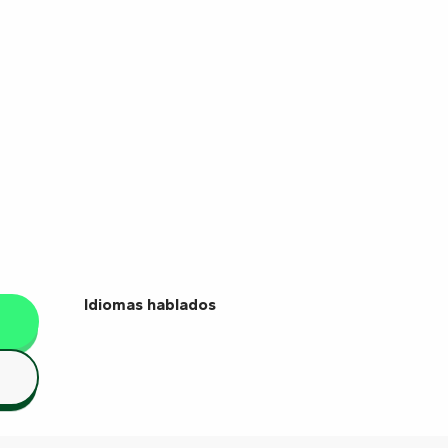
Idiomas hablados
Idiomas hablados