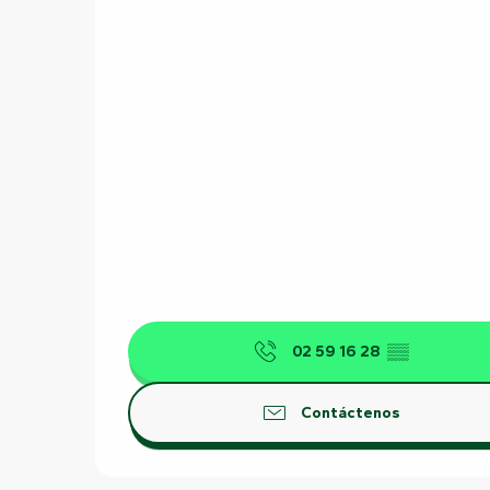
02 59 16 28
▒▒
Contáctenos