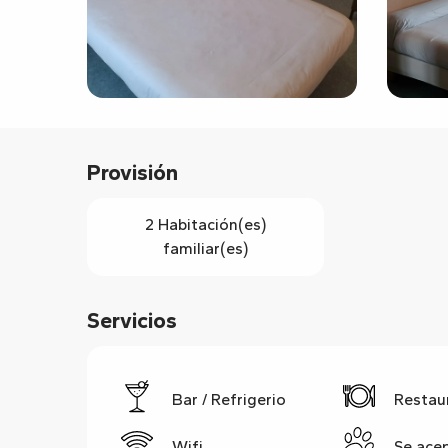
Provisión
2 Habitación(es)
familiar(es)
Servicios
Bar / Refrigerio
Restau
Wifi
Se ace