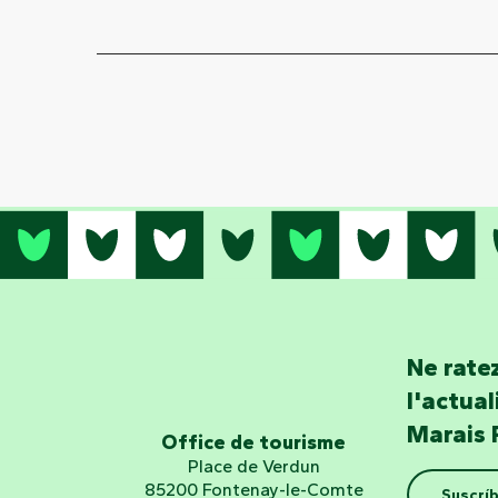
Ne ratez
l'actua
Marais 
Office de tourisme
Place de Verdun
85200 Fontenay-le-Comte
Suscríb