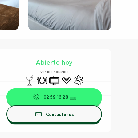
Horarios y datos de contact
Abierto hoy
Ver los horarios
Bar / Refrigerio
Restaurante
Televisión
Wifi
Se aceptan animales
02 59 16 28
▒▒
Contáctenos