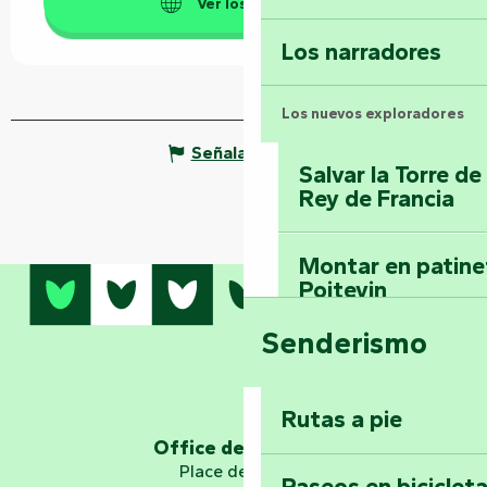
Ver los sitios web
Los narradores
Los nuevos exploradores
Señalar un error
Salvar la Torre d
Rey de Francia
Montar en patinet
Poitevin
Senderismo
Domine los sender
montaña del bos
Vouvant
Rutas a pie
Office de tourisme
Embárquese en un 
Place de Verdun
Paseos en biciclet