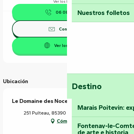
Ver los horarios
Nuestros folletos
06 08 93 30
▒▒
Contáctenos
Ver los sitios web
Ubicación
Destino
Le Domaine des Noces
Marais Poitevin: ex
251 Pulteau, 85390 Bazoges-en-Pareds
Cómo llegar
Fontenay-le-Comte
de arte e historia