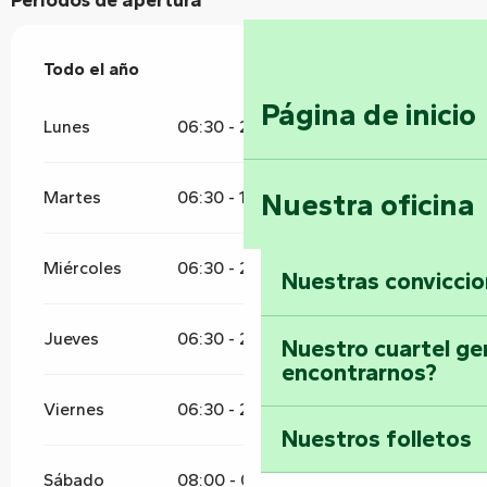
Todo el año
Todo el año
Página de inicio
Lunes
06:30 - 20:00
Nuestra oficina
Martes
06:30 - 15:00
Miércoles
06:30 - 20:00
Nuestras convicci
Jueves
06:30 - 20:00
Nuestro cuartel ge
encontrarnos?
Viernes
06:30 - 20:00
Nuestros folletos
Sábado
08:00 - 02:00