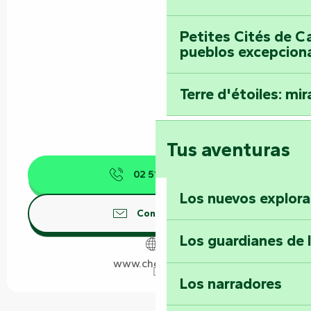
Petites Cités de C
pueblos excepcion
Terre d'étoiles: mira
Tus aventuras
02 51 51 75
▒▒
Los nuevos explor
Contáctenos
Los guardianes de 
www.chezjb.com
Los narradores