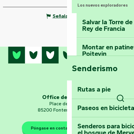
Los nuevos exploradores
Señalar un error
Salvar la Torre d
Rey de Francia
Montar en patinet
Poitevin
Senderismo
Domine los sender
montaña del bos
Vouvant
Rutas a pie
Office de tourisme
Embárquese en un 
Place de Verdun
Busc
Paseos en biciclet
Planetario
85200 Fontenay-le-Comte
Senderos para bici
Póngase en contacto con nosotros
el bosque de Merv