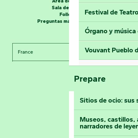
Área de grupo
Sala de prensa
Festival de Teatr
Desvela los miste
Folletos
en la Torre del Se
Preguntas más frecuentes
Órgano y música
Viaje en el tiemp
Vouvant Pueblo d
France
Visitar la abadía 
Pays de la Loire
Suba a lo alto de 
Prepare
Vendée
Sitios de ocio: sus
Toda la agenda
Museos, castillos, a
narradores de leye