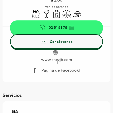
a 2:00
Ver los horarios
Banquete
Bar / Refrigerio
Venta de comida para llevar
Terraza
Servicio de catering
02 51 51 75
▒▒
Contáctenos
www.chezjb.com
Página de Facebook
Servicios