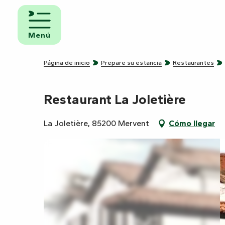
Aller
au
iento y
contenu
Menú
uno
principal
ngs
Página de inicio
Prepare su estancia
Restaurantes
Restaurant La Joletière
amientos
ravanas
La Joletière, 85200 Mervent
Cómo llegar