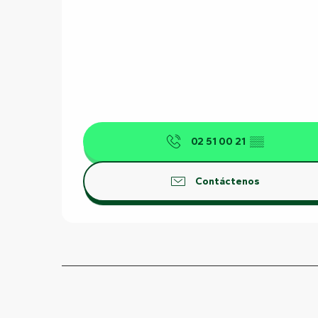
02 51 00 21
▒▒
Contáctenos