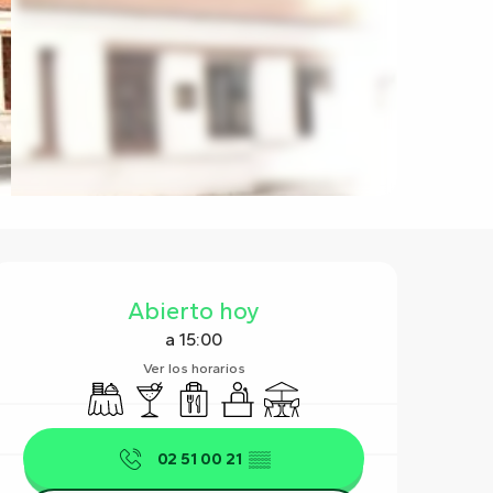
Horarios y datos de contact
Abierto hoy
a 15:00
Ver los horarios
Banquete
Bar / Refrigerio
Venta de comida para llevar
Seminarios
Terraza
02 51 00 21
▒▒