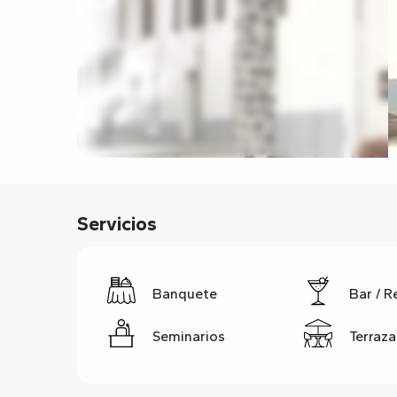
Servicios
Banquete
Bar / R
Seminarios
Terraza