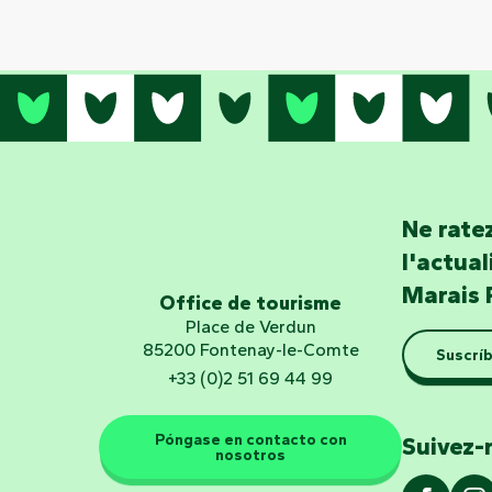
Ne ratez
l'actua
Marais 
Office de tourisme
Place de Verdun
85200 Fontenay-le-Comte
Suscríb
+33 (0)2 51 69 44 99
Póngase en contacto con
Suivez-
nosotros