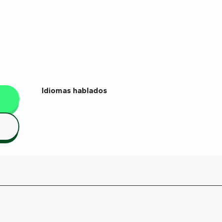
Idiomas hablados
Idiomas hablados