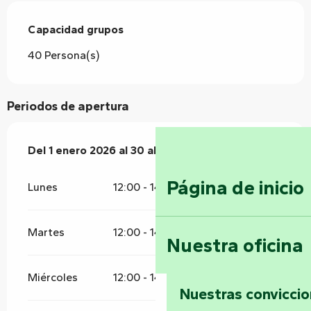
Capacidad grupos
Capacidad grupos
40 Persona(s)
Periodos de apertura
Del
Del
1 enero 2026
1 enero 2026
al
al
30 abril 2026
30 abril 2026
Página de inicio
Lunes
12:00 - 14:30
Martes
12:00 - 14:30
Nuestra oficina
Miércoles
12:00 - 14:30
19:00 - 23:00
Nuestras convicci