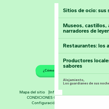
Sitios de ocio: sus
Toda la agenda
Museos, castillos, a
narradores de leye
Restaurantes: los 
Productores locale
sabores
¿Cómo llegar?
Alojamiento,
Los guardianes de sus noche
Mapa del sitio
Información jurídica
Hoteles
CONDICIONES GENERALES
Configuración de cookies