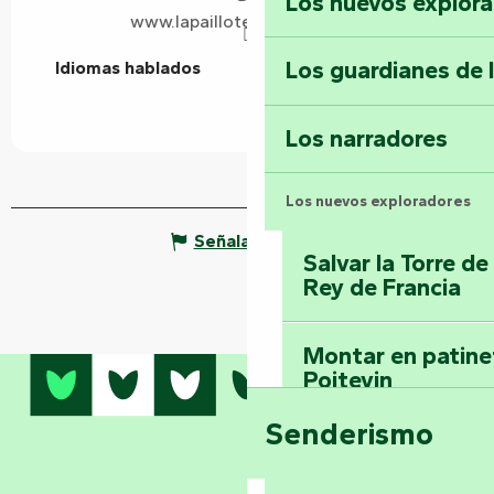
Los nuevos explor
www.lapaillotefontenay.com
Los guardianes de 
Idiomas hablados
Idiomas hablados
Los narradores
Los nuevos exploradores
Señalar un error
Salvar la Torre d
Rey de Francia
Montar en patinet
Poitevin
Senderismo
Domine los sender
montaña del bos