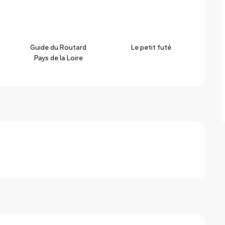
es
Guide du Routard
Le petit futé
Pays de la Loire