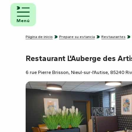
Aller
au
iento y
contenu
Menú
uno
principal
ngs
Página de inicio
Prepare su estancia
Restaurantes
Restaurant L'Auberge des Arti
amientos
ravanas
6 rue Pierre Brisson, Nieul-sur-l'Autise, 85240 Ri