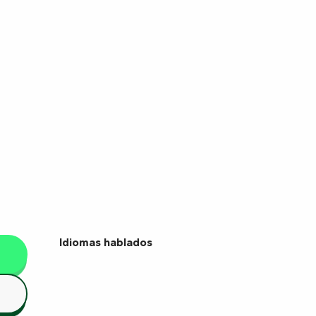
Idiomas hablados
Idiomas hablados