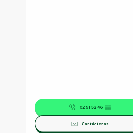
02 51 52 46
▒▒
Contáctenos