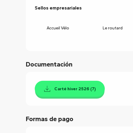
Oferta de prestacion
Sellos empresariales
Sellos empresariales
Accueil Vélo
Le routard
Documentación
Carté hiver 2526 (7)
Formas de pago