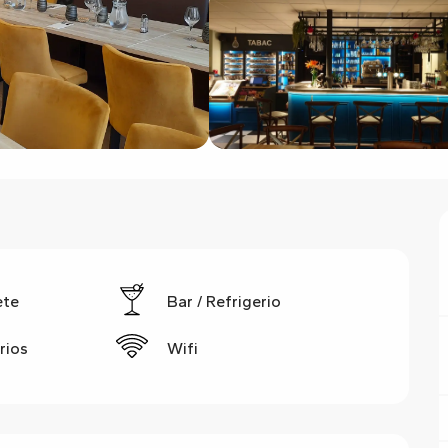
ete
Bar / Refrigerio
rios
Wifi