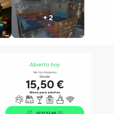
+ 2
Horarios y datos de contact
Abierto hoy
Ver los horarios
Desde
15,50 €
Menú para adultos
Se aceptan animales
Banquete
Bar / Refrigerio
Venta de comida para llevar
Seminarios
Wifi
02 51 52 46
▒▒