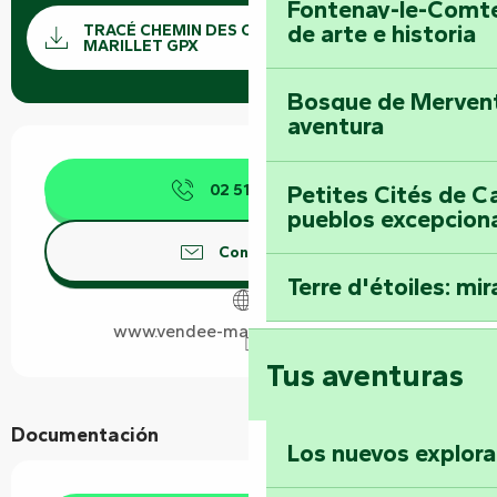
Fontenay-le-Comte
Documentación
de arte e historia
TRACÉ CHEMIN DES CHÂTAIGNES - DÉPART
Los ar
MARILLET GPX
Bosque de Mervent-
aventura
Horarios y datos de contacto
02 51 69 44
▒▒
Petites Cités de C
pueblos excepcion
Contáctenos
Terre d'étoiles: mira
www.vendee-maraispoitevin.com
Tus aventuras
Documentación
Los nuevos explor