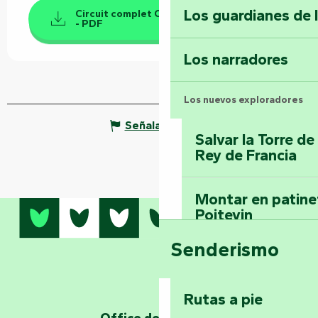
Los guardianes de 
Circuit complet Chemin des Châtaignes
- PDF
Los narradores
Los nuevos exploradores
Señalar un error
Salvar la Torre d
Rey de Francia
Montar en patinet
Poitevin
Senderismo
Domine los sender
montaña del bos
Vouvant
Rutas a pie
Office de tourisme