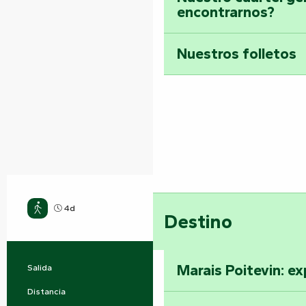
encontrarnos?
Nuestros folletos
4d
Medio
Destino
Marais Poitevin: ex
Salida
Marillet
Información práctica
Distancia
76.0 km