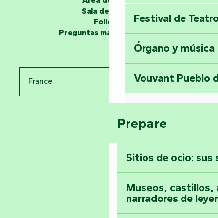
Área de grupo
Sala de prensa
Festival de Teatr
Desvela los miste
Folletos
en la Torre del Se
Preguntas más frecuentes
Órgano y música
Viaje en el tiemp
Vouvant Pueblo d
France
Visitar la abadía 
Pays de la Loire
Suba a lo alto de 
Prepare
Vendée
Sitios de ocio: sus
Toda la agenda
Museos, castillos, a
narradores de leye