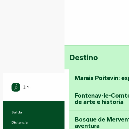
Destino
Marais Poitevin: ex
1h
Fácil
Fontenay-le-Comte
de arte e historia
Salida
Vouvant
Información práctica
Bosque de Mervent-
Distancia
4.0 km
aventura