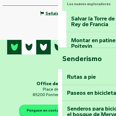
Los nuevos exploradores
Señalar un error
Salvar la Torre d
Rey de Francia
Montar en patinet
Poitevin
Senderismo
Domine los sender
montaña del bos
Vouvant
Rutas a pie
Office de tourisme
Embárquese en un 
Place de Verdun
Paseos en biciclet
Planetario
85200 Fontenay-le-Comte
Senderos para bici
Póngase en contacto con nosotros
el bosque de Merv
Los guardianes de la natura