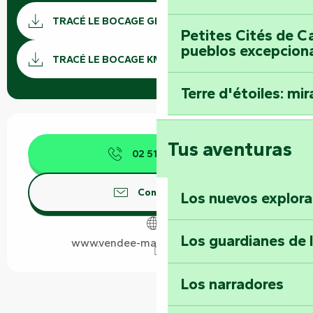
Documentación
TRACÉ LE BOCAGE GPX
Petites Cités de C
Los ar
pueblos excepcion
TRACÉ LE BOCAGE KML
Terre d'étoiles: mira
Horarios y datos de contacto
Tus aventuras
02 51 69 44
▒▒
Contáctenos
Los nuevos explor
Los guardianes de 
www.vendee-maraispoitevin.com
Los narradores