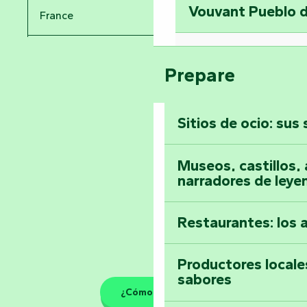
Vouvant Pueblo d
France
Visitar la abadía 
Pays de la Loire
Suba a lo alto de 
Prepare
Vendée
Sitios de ocio: sus
Toda la agenda
Museos, castillos, a
narradores de leye
Restaurantes: los 
Productores locale
sabores
¿Cómo llegar?