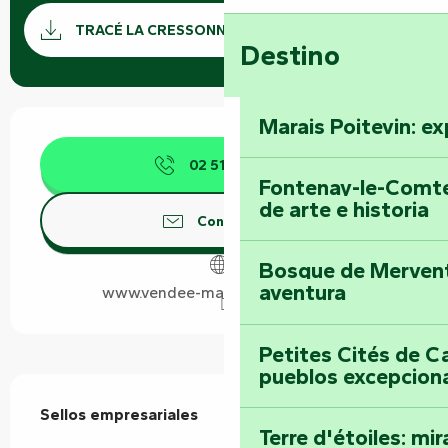
Documentación
Los ar
TRACÉ LA CRESSONNIÈRE GPX
Destino
Horarios y datos de contacto
Marais Poitevin: ex
02 51 69 44
▒▒
Fontenay-le-Comte
de arte e historia
Contáctenos
Bosque de Mervent-
aventura
www.vendee-maraispoitevin.com
Petites Cités de C
pueblos excepcion
Oferta de prestaciones
Sellos empresariales
Sellos empresariales
Terre d'étoiles: mira