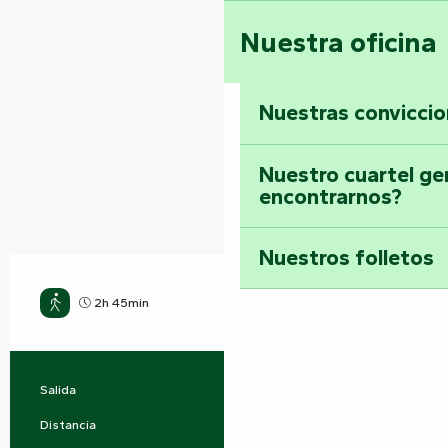
Nuestra oficina
Nuestras convicci
Nuestro cuartel ge
encontrarnos?
Nuestros folletos
2h 45min
Fácil
Salida
Rives-du-Fougerais
Información práctica
Distancia
9.8 km