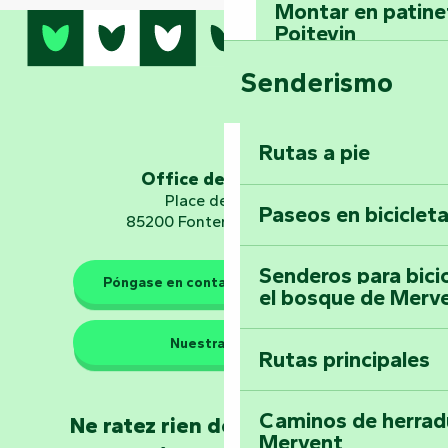
Montar en patinet
Poitevin
Senderismo
Domine los sender
montaña del bos
Vouvant
Rutas a pie
Office de tourisme
Embárquese en un 
Place de Verdun
Paseos en biciclet
Planetario
85200 Fontenay-le-Comte
Senderos para bici
Póngase en contacto con nosotros
el bosque de Merv
Los guardianes de la natura
Nuestras sedes
Rutas principales
Llévese a casa u
Poitevin: Les Drô
Caminos de herrad
Ne ratez rien de l'actualité en
Mervent
Conviértete en c