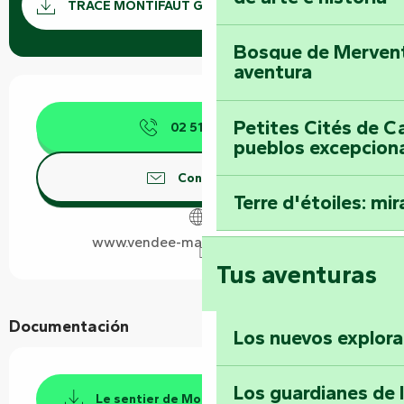
Los ar
TRACÉ MONTIFAUT GPX
Bosque de Mervent-
aventura
Horarios y datos de contacto
Petites Cités de C
02 51 69 44
▒▒
pueblos excepcion
Contáctenos
Terre d'étoiles: mira
www.vendee-maraispoitevin.com
Tus aventuras
Documentación
Los nuevos explor
Los guardianes de 
Le sentier de Montifaut - PDF