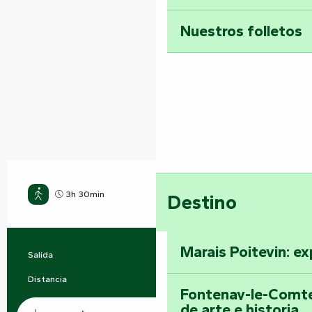
Nuestros folletos
3h 30min
Destino
Medio
Marais Poitevin: ex
Salida
Terval
Información práctica
Distancia
14.0 km
Fontenay-le-Comte
Documentación
de arte e historia