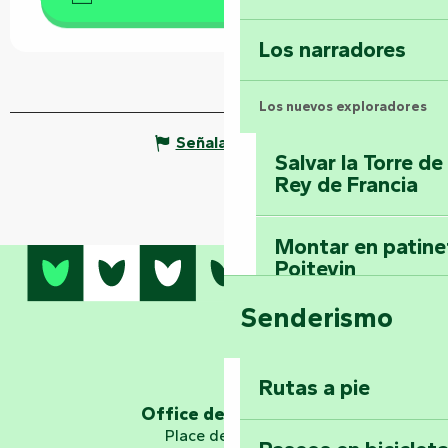
Los narradores
Los nuevos exploradores
Señalar un error
Salvar la Torre d
Rey de Francia
Montar en patinet
Poitevin
Senderismo
Domine los sender
montaña del bos
Vouvant
Rutas a pie
Office de tourisme
Embárquese en un 
Place de Verdun