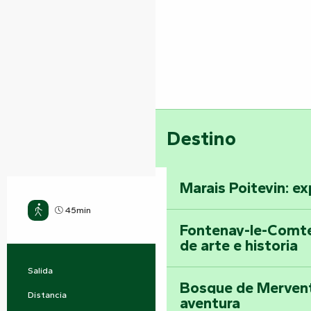
Destino
Marais Poitevin: ex
45min
Fácil
Fontenay-le-Comte
de arte e historia
Salida
Vouvant
Información práctica
Bosque de Mervent-
Distancia
3.0 km
aventura