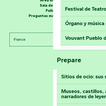
Área de grupo
Sala de prensa
Festival de Teatr
Desvela los miste
Folletos
en la Torre del Se
Preguntas más frecuentes
Órgano y música
Viaje en el tiemp
Vouvant Pueblo d
France
Visitar la abadía 
Pays de la Loire
Suba a lo alto de 
Prepare
Vendée
Sitios de ocio: sus
Toda la agenda
Museos, castillos, a
narradores de leye