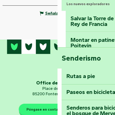
Los nuevos exploradores
Señalar un error
Salvar la Torre d
Rey de Francia
Montar en patinet
Poitevin
Senderismo
Domine los sender
montaña del bos
Vouvant
Rutas a pie
Office de tourisme
Embárquese en un 
Place de Verdun
Paseos en biciclet
Planetario
85200 Fontenay-le-Comte
Senderos para bici
Póngase en contacto con nosotros
el bosque de Merv
Los guardianes de la natura