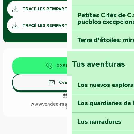
Documentación
TRACÉ LES REMPARTS GPX
Petites Cités de C
Los ar
pueblos excepcion
TRACÉ LES REMPARTS KML
Terre d'étoiles: mira
Horarios y datos de contacto
Tus aventuras
02 51 69 44
▒▒
Contáctenos
Los nuevos explor
Los guardianes de 
www.vendee-maraispoitevin.com
Los narradores