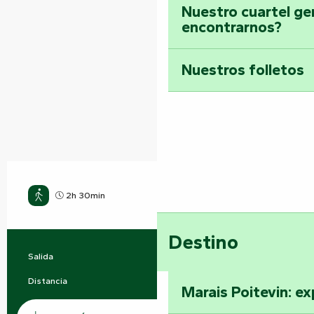
Nuestro cuartel ge
encontrarnos?
Nuestros folletos
2h 30min
Medio
Destino
Salida
L' Orbrie
Información práctica
Distancia
8.2 km
Marais Poitevin: ex
Documentación