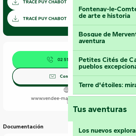
TRACÉ PUY CHABOT GPX
Fontenay-le-Comte
Los ar
de arte e historia
TRACÉ PUY CHABOT KML
Bosque de Mervent-
aventura
Horarios y datos de contacto
Petites Cités de C
02 51 69 44
▒▒
pueblos excepcion
Contáctenos
Terre d'étoiles: mira
www.vendee-maraispoitevin.com
Tus aventuras
Documentación
Los nuevos explor