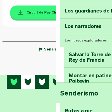
Los guardianes de 
Circuit de Puy Chabot PDF
Los narradores
Los nuevos exploradores
Señalar un error
Salvar la Torre d
Rey de Francia
Montar en patinet
Poitevin
Senderismo
Domine los sender
montaña del bos
Vouvant
Rutas a pie