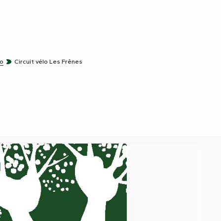
do
Circuit vélo Les Frênes