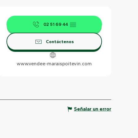
Horarios y datos de contact
02 51 69 44
▒▒
Contáctenos
www.vendee-maraispoitevin.com
Señalar un error