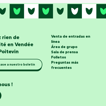
 rien de
Venta de entradas en
línea
lité en Vendée
Área de grupo
Poitevin
Sala de prensa
Folletos
Preguntas más
ase a nuestro boletín
frecuentes
nous !