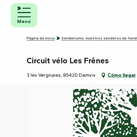
Aller
au
iento y
contenu
Menú
uno
principal
ngs
Página de inicio
Senderismo: nuestros senderos de fon
Circuit vélo Les Frênes
amientos
ravanas
3 les Vergnaies, 85420 Damvix
Cómo llegar