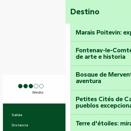
Destino
Marais Poitevin: ex
Fontenay-le-Comte
de arte e historia
Bosque de Mervent-
aventura
Medio
Petites Cités de C
pueblos excepcion
Salida
Bazoges-en-Pareds
Información práctica
Terre d'étoiles: mira
Distancia
16.1 km