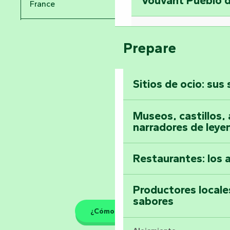
Vouvant Pueblo d
France
Visitar la abadía 
Pays de la Loire
Suba a lo alto de 
Prepare
Vendée
Sitios de ocio: sus
Toda la agenda
Museos, castillos, a
narradores de leye
Restaurantes: los 
Productores locale
sabores
¿Cómo llegar?