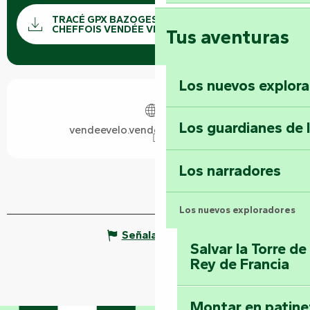
Documentación
TRACÉ GPX BAZOGES-EN-PAREDS À
Los ar
CHEFFOIS VENDÉE VÉLO
Tus aventuras
Los nuevos explor
Horarios y datos de contacto
Los guardianes de 
vendeevelo.vendee-tourisme.com
Los narradores
Los nuevos exploradores
Señalar un error
Salvar la Torre d
Rey de Francia
Montar en patinet