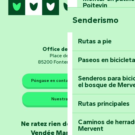
Poitevin
Senderismo
Domine los sender
montaña del bos
Vouvant
Rutas a pie
Office de tourisme
Embárquese en un 
Place de Verdun
Paseos en biciclet
Planetario
85200 Fontenay-le-Comte
Senderos para bici
Póngase en contacto con nosotros
el bosque de Merv
Los guardianes de la natura
Nuestras sedes
Rutas principales
Llévese a casa u
Poitevin: Les Drô
Caminos de herrad
Ne ratez rien de l'actualité en
Mervent
Conviértete en c
Vendée Marais Poitevin