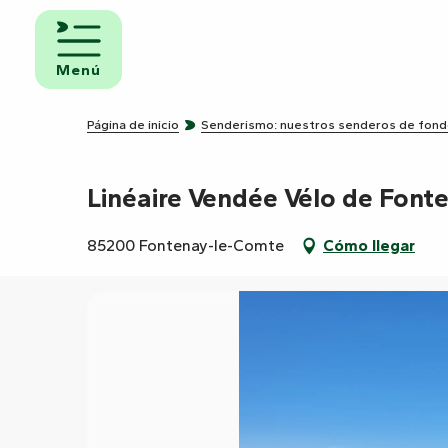
Aller
au
iento y
contenu
Menú
uno
principal
ngs
Página de inicio
Senderismo: nuestros senderos de fon
Linéaire Vendée Vélo de Font
amientos
ravanas
85200 Fontenay-le-Comte
Cómo llegar