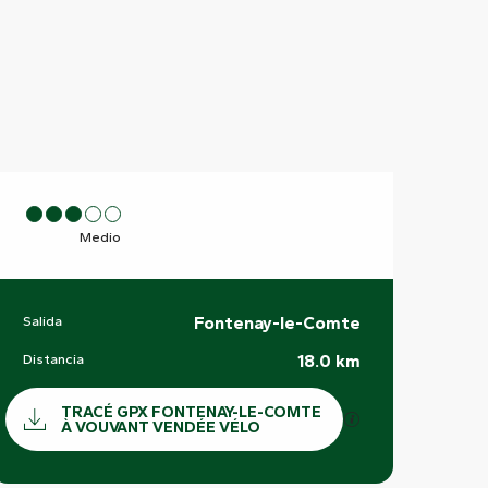
Medio
Salida
Fontenay-le-Comte
Información práctica
Distancia
18.0 km
Documentación
TRACÉ GPX FONTENAY-LE-COMTE
Los archivos GPX
À VOUVANT VENDÉE VÉLO