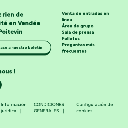
 rien de
Venta de entradas en
línea
lité en Vendée
Área de grupo
Poitevin
Sala de prensa
Folletos
Preguntas más
ase a nuestro boletín
frecuentes
nous !
Información
CONDICIONES
Configuración de
jurídica
GENERALES
cookies