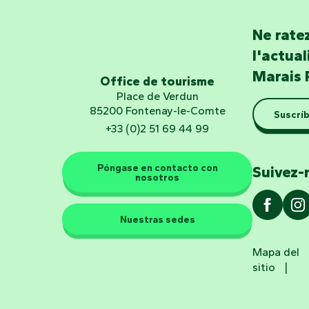
Ne ratez
l'actua
Marais 
Office de tourisme
Place de Verdun
85200 Fontenay-le-Comte
Suscríb
+33 (0)2 51 69 44 99
Póngase en contacto con
Suivez-
nosotros
Nuestras sedes
Mapa del
sitio